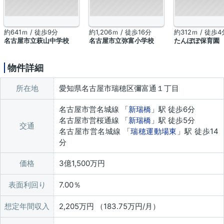
約641ｍ / 徒歩9分
約1,206ｍ / 徒歩16分
約312ｍ / 徒歩4
名古屋市立萩山中学校
名古屋市立弥富小学校
たんぽぽ保育園
物件詳細
所在地
愛知県名古屋市瑞穂区彌富通１丁目
名古屋市営名城線 「
新瑞橋
」駅 徒歩6分
名古屋市営桜通線 「
新瑞橋
」駅 徒歩5分
交通
名古屋市営名城線 「
瑞穂運動場東
」駅 徒歩14
分
価格
3億1,500万円
表面利回り
7.00％
想定年間収入
2,205万円 （183.75万円/月）