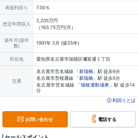
表面利回り
7.00％
2,205万円
想定年間収入
（183.75万円/月）
築年月(築年
1991年 3月 (築35年)
数)
所在地
愛知県名古屋市瑞穂区彌富通１丁目
名古屋市営名城線 「
新瑞橋
」駅 徒歩6分
名古屋市営桜通線 「
新瑞橋
」駅 徒歩5分
交通
名古屋市営名城線 「
瑞穂運動場東
」駅 徒歩14
分
利回りとは
お問い合わせ
電話する
セールスポイント