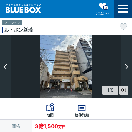
0
お気に入り
マンション
ル・ポン新瑞
1
/
8
地図
物件詳細
価格
3億1,500
万円