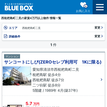
0
お気に入り
西枇杷島町二見の家賃4万円以上物件 情報一覧
変更
エリア
西枇杷島町二見
変更
詳細条件
1
件
マンション
サンコートにしび(ZEROセレブ利用可 1Kに限る)
愛知県清須市西枇杷島町二見
枇杷島駅 徒歩4分
西枇杷島駅 徒歩7分
二ツ杁駅 徒歩8分
5階建 / 1989年 4月(築37年)
5.7
万円