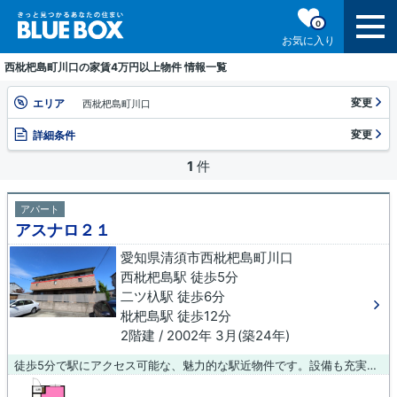
0
お気に入り
西枇杷島町川口の家賃4万円以上物件 情報一覧
変更
エリア
西枇杷島町川口
変更
詳細条件
1
件
アパート
アスナロ２１
愛知県清須市西枇杷島町川口
西枇杷島駅 徒歩5分
二ツ杁駅 徒歩6分
枇杷島駅 徒歩12分
2階建 / 2002年 3月(築24年)
徒歩5分で駅にアクセス可能な、魅力的な駅近物件です。設備も充実していて住みやすい、魅力が詰まったアパートです。清須市の西枇杷島周辺が物件探しにベストです。ご質問等は、0587-23-0015からブルーボックス 稲沢支店までいつでもどうぞお問い合わせください。