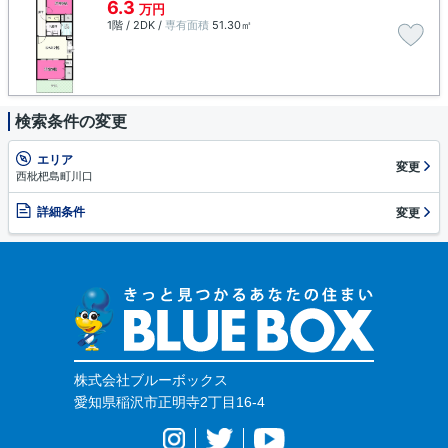
6.3
万円
1階 / 2DK /
専有面積
51.30㎡
検索条件の変更
エリア
変更
西枇杷島町川口
詳細条件
変更
株式会社ブルーボックス
愛知県稲沢市正明寺2丁目16-4