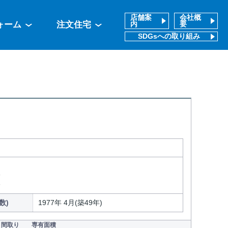
店舗案
会社概
ォーム
注文住宅
内
要
SDGsへの取り組み
分
分
数)
1977年 4月(築49年)
間取り
専有面積