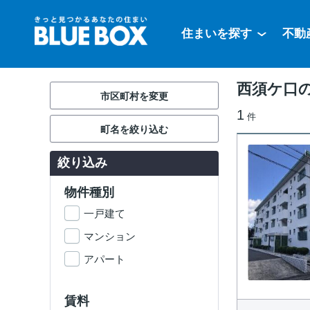
住まいを探す
不動
西須ケ口の
市区町村を変更
1
件
町名を絞り込む
絞り込み
物件種別
一戸建て
マンション
アパート
賃料