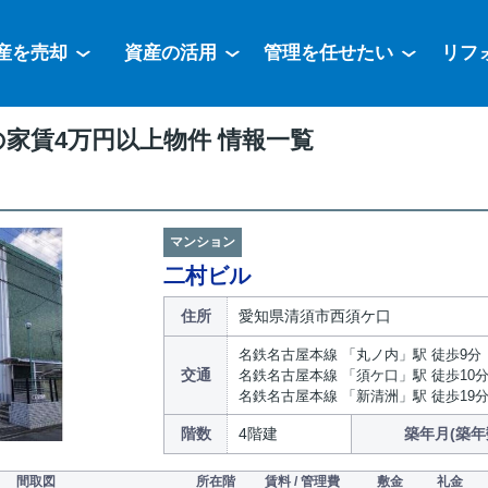
産を売却
資産の活用
管理を任せたい
リフ
家賃4万円以上物件 情報一覧
マンション
二村ビル
住所
愛知県清須市西須ケ口
名鉄名古屋本線 「丸ノ内」駅 徒歩9分
交通
名鉄名古屋本線 「須ケ口」駅 徒歩10
名鉄名古屋本線 「新清洲」駅 徒歩19
階数
4階建
築年月(築年
間取図
所在階
賃料 / 管理費
敷金
礼金