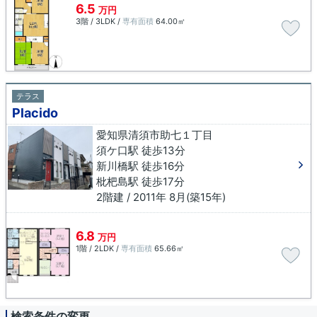
6.5
万円
3階 / 3LDK /
専有面積
64.00㎡
テラス
Placido
愛知県清須市助七１丁目
須ケ口駅 徒歩13分
新川橋駅 徒歩16分
枇杷島駅 徒歩17分
2階建 / 2011年 8月(築15年)
6.8
万円
1階 / 2LDK /
専有面積
65.66㎡
検索条件の変更