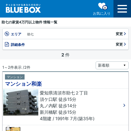
0
お気に入り
助七の家賃4万円以上物件 情報一覧
変更
エリア
助七
変更
詳細条件
2
件
1～2件表示 /2件
マンション
マンション和楽
愛知県清須市助七２丁目
須ケ口駅 徒歩15分
丸ノ内駅 徒歩14分
新川橋駅 徒歩15分
4階建 / 1991年 7月(築35年)