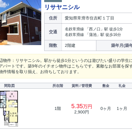
リサヤニシル
住所
愛知県常滑市住吉町１丁目
名鉄常滑線 「西ノ口」駅 徒歩1分
交通
名鉄常滑線 「蒲池」駅 徒歩16分
階数
2階建
築年月(築年
辺物件：リサヤニシル。駅から徒歩1分というのは遊びたい盛りの学生
アパートです。築9年のイチオシ物件はこちらです。素敵なお部屋を探
物件情報を取り揃え、お待ちしております。
間取図
所在階
賃料 / 管理費
敷金
礼金
5.35
万円
1階
0ヶ月
1ヶ月
2,900円