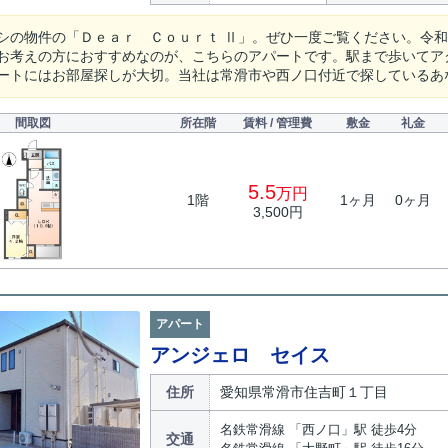
シの物件の「Ｄｅａｒ Ｃｏｕｒｔ Ⅱ」。ぜひ一度ご覧ください。令
お考えの方におすすめなのが、こちらのアパートです。駅まで歩いてア
ートにはお部屋探しが大切。当社は常滑市や西ノ口付近で探しているあ
間取図
所在階
賃料 / 管理費
敷金
礼金
5.5
万円
1階
1ヶ月
0ヶ月
3,500円
アパート
アンジェロ セイス
住所
愛知県常滑市住吉町１丁目
名鉄常滑線 「西ノ口」駅 徒歩4分
交通