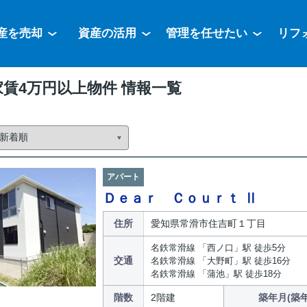
産を売却
資産の活用
管理を任せたい
リフ
賃4万円以上物件 情報一覧
アパート
Ｄｅａｒ Ｃｏｕｒｔ Ⅱ
住所
愛知県常滑市住吉町１丁目
名鉄常滑線 「西ノ口」駅 徒歩5分
交通
名鉄常滑線 「大野町」駅 徒歩16分
名鉄常滑線 「蒲池」駅 徒歩18分
階数
2階建
築年月(築年