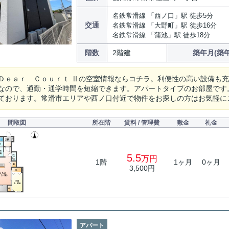
名鉄常滑線 「西ノ口」駅 徒歩5分
交通
名鉄常滑線 「大野町」駅 徒歩16分
名鉄常滑線 「蒲池」駅 徒歩18分
階数
2階建
築年月(築年
Ｄｅａｒ Ｃｏｕｒｔ Ⅱの空室情報ならコチラ。利便性の高い設備も充実
なので、通勤・通学時間を短縮できます。アパートタイプのお部屋です
ております。常滑市エリアや西ノ口付近で物件をお探しの方はお気軽に
間取図
所在階
賃料 / 管理費
敷金
礼金
5.5
万円
1階
1ヶ月
0ヶ月
3,500円
アパート