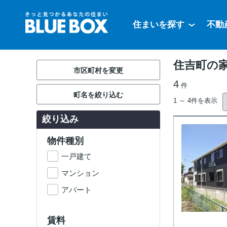
住まいを探す
不動
住吉町の家
市区町村を変更
4
件
町名を絞り込む
1 ～ 4件を表示
絞り込み
物件種別
一戸建て
マンション
アパート
賃料