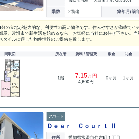
名鉄常滑線 「大野町」駅 徒歩16分
階数
2階建
築年月(築年
4分の立地が魅力的な、利便性の高い物件です。住みやすさが満載でイ
部屋。常滑市で新生活を始めるなら、お気軽に当社にお任せ下さい。当
スタイルに適した物件情報のご提供を致します。
間取図
所在階
賃料 / 管理費
敷金
礼金
7.15
万円
1階
0ヶ月
1ヶ月
4,600円
アパート
Ｄｅａｒ Ｃｏｕｒｔ Ⅱ
住所
愛知県常滑市住吉町１丁目