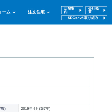
店舗案
会社概
ォーム
注文住宅
内
要
SDGsへの取り組み
数)
2019年 6月(築7年)