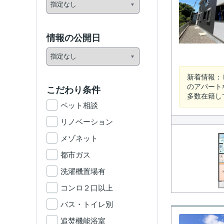
情報の公開日
新着情報：
のアパート
こだわり条件
多数在籍し
ペット相談
リノベーション
メゾネット
都市ガス
洗濯機置場有
コンロ２口以上
バス・トイレ別
追焚機能浴室