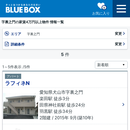
0
お気に入り
字裏之門の家賃4万円以上物件 情報一覧
変更
エリア
字裏之門
変更
詳細条件
5
件
1～5件表示 /5件
アパート
ラフィネN
愛知県犬山市字裏之門
楽田駅 徒歩3分
田県神社前駅 徒歩24分
羽黒駅 徒歩34分
2階建 / 2015年 9月(築10年)