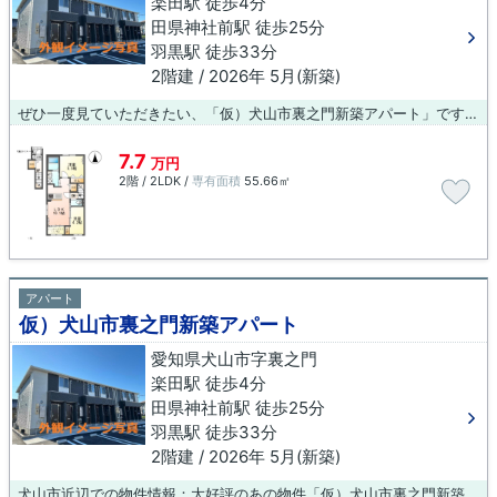
楽田駅 徒歩4分
田県神社前駅 徒歩25分
羽黒駅 徒歩33分
2階建 / 2026年 5月(新築)
ぜひ一度見ていただきたい、「仮）犬山市裏之門新築アパート」です。アパートタイプのお部屋です。駅まで徒歩4分の立地が魅力的な、利便性の高い物件です。賃貸住宅をお探しでしたら、当社にお任せ下さい！お客様に合わせた物件情報をご紹介をいたします。まずは、お気軽にご連絡下さい。
7.7
万円
2階 / 2LDK /
専有面積
55.66㎡
アパート
仮）犬山市裏之門新築アパート
愛知県犬山市字裏之門
楽田駅 徒歩4分
田県神社前駅 徒歩25分
羽黒駅 徒歩33分
2階建 / 2026年 5月(新築)
犬山市近辺での物件情報：大好評のあの物件「仮）犬山市裏之門新築アパート」。徒歩4分に駅がある物件です。新しい生活にお勧めなのが、こちらのアパートです。交通の便の良さは、住まい探しの大事な決め手です。楽田周辺のお部屋探しなら、当社へお気軽にご相談ください。