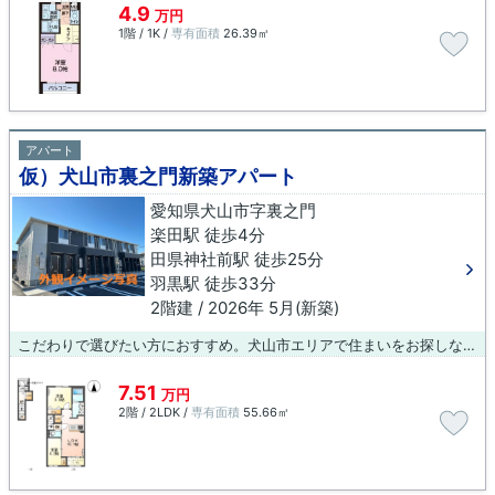
4.9
万円
1階 / 1K /
専有面積
26.39㎡
アパート
仮）犬山市裏之門新築アパート
愛知県犬山市字裏之門
楽田駅 徒歩4分
田県神社前駅 徒歩25分
羽黒駅 徒歩33分
2階建 / 2026年 5月(新築)
こだわりで選びたい方におすすめ。犬山市エリアで住まいをお探しなら「仮）犬山市裏之門新築アパート」。住みやすさが満載でイチオシのアパートはこちらです。駅徒歩4分のアパートなので、通勤・通学時間を短縮できます。当たり前の生活が、より素敵なものに変わります。新たな物件探しはあなたに活力を与えることでしょう。ぜひとも当社をご利用ください。
7.51
万円
2階 / 2LDK /
専有面積
55.66㎡