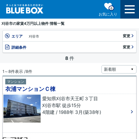
0
お気に入り
刈谷市の家賃4万円以上物件 情報一覧
変更
エリア
刈谷市
変更
詳細条件
8
件
1～8件表示 /8件
マンション
衣浦マンションＣ棟
愛知県刈谷市天王町３丁目
刈谷市駅 徒歩15分
4階建 / 1988年 3月(築38年)