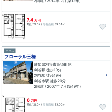
2階建 / 2014年 2月(築12年)
7.4
万円
1階 / 2LDK /
専有面積
59.64㎡
テラス
フローラル三橋
愛知県刈谷市高須町乾
刈谷駅 徒歩19分
刈谷駅 徒歩19分
刈谷市駅 徒歩20分
2階建 / 2007年 7月(築19年)
6
万円
1階 / 2LDK /
専有面積
53.00㎡