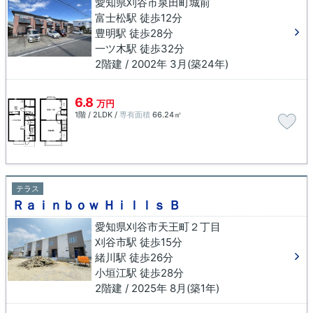
愛知県刈谷市泉田町城前
富士松駅 徒歩12分
豊明駅 徒歩28分
一ツ木駅 徒歩32分
2階建 / 2002年 3月(築24年)
6.8
万円
1階 / 2LDK /
専有面積
66.24㎡
テラス
Ｒａｉｎｂｏｗ Ｈｉｌｌｓ Ｂ
愛知県刈谷市天王町２丁目
刈谷市駅 徒歩15分
緒川駅 徒歩26分
小垣江駅 徒歩28分
2階建 / 2025年 8月(築1年)