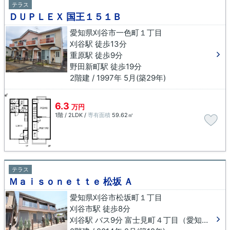
テラス
ＤＵＰＬＥＸ 国王１５１Ｂ
愛知県刈谷市一色町１丁目
刈谷駅 徒歩13分
重原駅 徒歩9分
野田新町駅 徒歩19分
2階建 / 1997年 5月(築29年)
6.3
万円
1階 / 2LDK /
専有面積
59.62㎡
テラス
Ｍａｉｓｏｎｅｔｔｅ 松坂 Ａ
愛知県刈谷市松坂町１丁目
刈谷市駅 徒歩8分
刈谷駅 バス9分 富士見町４丁目（愛知県）下車 徒歩3分