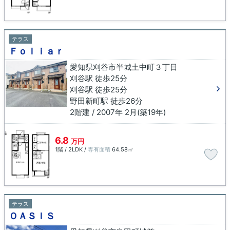
テラス
Ｆｏｌｉａｒ
愛知県刈谷市半城土中町３丁目
刈谷駅 徒歩25分
刈谷駅 徒歩25分
野田新町駅 徒歩26分
2階建 / 2007年 2月(築19年)
6.8
万円
1階 / 2LDK /
専有面積
64.58㎡
テラス
ＯＡＳＩＳ