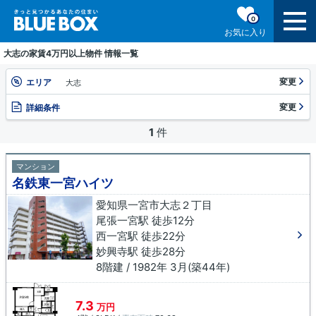
0
お気に入り
大志の家賃4万円以上物件 情報一覧
変更
エリア
大志
変更
詳細条件
1
件
マンション
名鉄東一宮ハイツ
愛知県一宮市大志２丁目
尾張一宮駅 徒歩12分
西一宮駅 徒歩22分
妙興寺駅 徒歩28分
8階建 / 1982年 3月(築44年)
7.3
万円