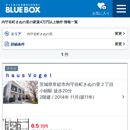
0
お気に入り
内守谷町きぬの里の家賃4万円以上物件 情報一覧
変更
エリア
内守谷町きぬの里
変更
詳細条件
1
件
テラス
ｈａｕｓ Ｖｏｇｅｌ
茨城県常総市内守谷町きぬの里２丁目
小絹駅 徒歩20分
2階建 / 2014年 11月(築11年)
6.5
万円