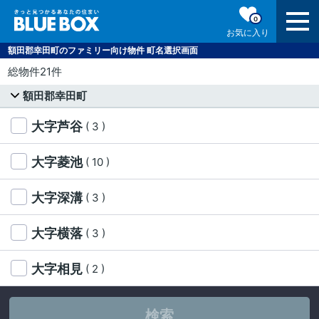
0
お気に入り
額田郡幸田町のファミリー向け物件 町名選択画面
総物件21件
額田郡幸田町
大字芦谷
( 3 )
大字菱池
( 10 )
大字深溝
( 3 )
大字横落
( 3 )
大字相見
( 2 )
検索