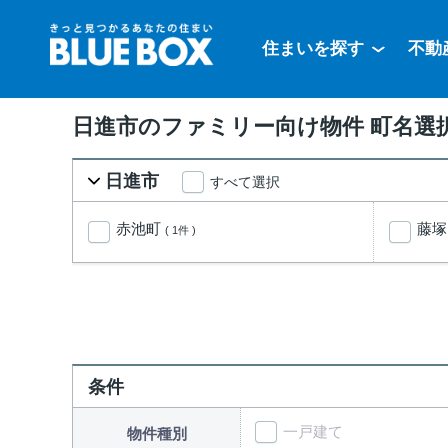
住まいを探す
不動
日進市のファミリー向け物件 町名選
日進市
すべて選択
赤池町
藤
( 1件 )
条件
一戸建て
物件種別