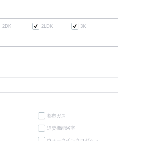
2DK
2LDK
3K
都市ガス
追焚機能浴室
ウォークインクロゼット