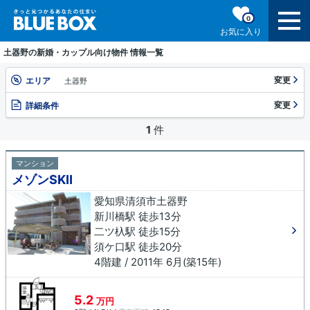
0
お気に入り
土器野の新婚・カップル向け物件 情報一覧
変更
エリア
土器野
変更
詳細条件
1
件
マンション
メゾンSKⅡ
愛知県清須市土器野
新川橋駅 徒歩13分
二ツ杁駅 徒歩15分
須ケ口駅 徒歩20分
4階建 / 2011年 6月(築15年)
5.2
万円