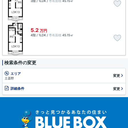
3階 / 1LDK /
専有面積
45.15㎡
5.2
万円
4階 / 1LDK /
専有面積
45.15㎡
検索条件の変更
エリア
変更
土器野
詳細条件
変更