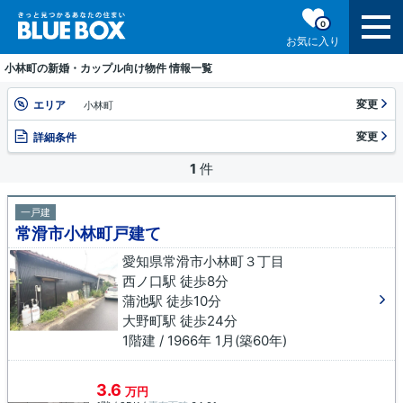
0
お気に入り
小林町の新婚・カップル向け物件 情報一覧
変更
エリア
小林町
変更
詳細条件
1
件
一戸建
常滑市小林町戸建て
愛知県常滑市小林町３丁目
西ノ口駅 徒歩8分
蒲池駅 徒歩10分
大野町駅 徒歩24分
1階建 / 1966年 1月(築60年)
3.6
万円