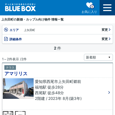
0
お気に入り
上矢田町の新婚・カップル向け物件 情報一覧
変更
エリア
上矢田町
変更
詳細条件
2
件
1～2件表示 /2件
テラス
アマリリス
愛知県西尾市上矢田町郷前
福地駅 徒歩28分
西尾駅 徒歩48分
2階建 / 2023年 8月(築3年)