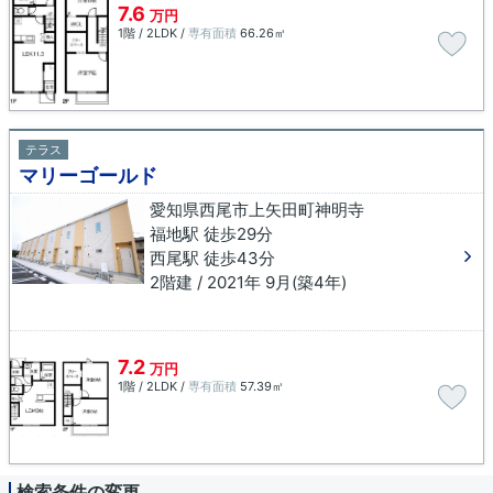
7.6
万円
1階 / 2LDK /
専有面積
66.26㎡
テラス
マリーゴールド
愛知県西尾市上矢田町神明寺
福地駅 徒歩29分
西尾駅 徒歩43分
2階建 / 2021年 9月(築4年)
7.2
万円
1階 / 2LDK /
専有面積
57.39㎡
検索条件の変更