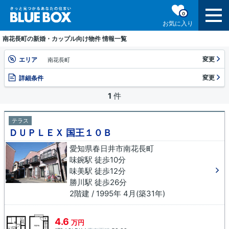
0
お気に入り
南花長町の新婚・カップル向け物件 情報一覧
変更
エリア
南花長町
変更
詳細条件
1
件
テラス
ＤＵＰＬＥＸ 国王１０Ｂ
愛知県春日井市南花長町
味鋺駅 徒歩10分
味美駅 徒歩12分
勝川駅 徒歩26分
2階建 / 1995年 4月(築31年)
4.6
万円