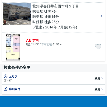
愛知県春日井市西本町２丁目
味美駅 徒歩7分
味美駅 徒歩14分
味鋺駅 徒歩25分
3階建 / 2014年 7月(築12年)
7.6
万円
3階 / 2LDK /
専有面積
61.56㎡
検索条件の変更
エリア
変更
西本町
詳細条件
変更