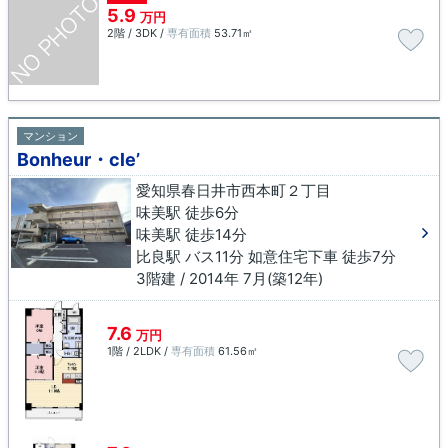
5.9
万円
2階 / 3DK /
専有面積
53.71㎡
マンション
Bonheur・cle’
愛知県春日井市西本町２丁目
味美駅 徒歩6分
味美駅 徒歩14分
比良駅 バス11分 如意住宅下車 徒歩7分
3階建 / 2014年 7月(築12年)
7.6
万円
1階 / 2LDK /
専有面積
61.56㎡