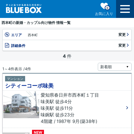
0
お気に入り
西本町の新婚・カップル向け物件 情報一覧
変更
エリア
西本町
変更
詳細条件
4
件
1～4件表示 /4件
マンション
シティーコーポ味美
愛知県春日井市西本町１丁目
味美駅 徒歩4分
味美駅 徒歩11分
味鋺駅 徒歩23分
4階建 / 1987年 9月(築38年)
NEW