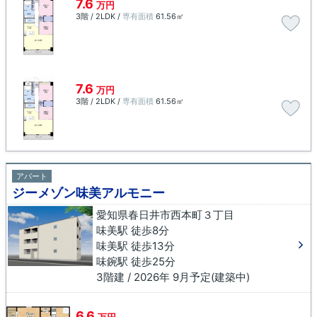
7.6
万円
3階 / 2LDK /
専有面積
61.56㎡
7.6
万円
3階 / 2LDK /
専有面積
61.56㎡
アパート
ジーメゾン味美アルモニー
愛知県春日井市西本町３丁目
味美駅 徒歩8分
味美駅 徒歩13分
味鋺駅 徒歩25分
3階建 / 2026年 9月予定(建築中)
6.6