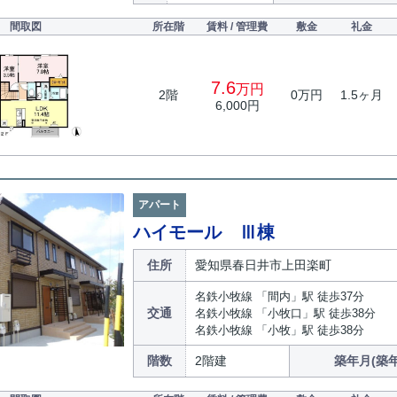
間取図
所在階
賃料 / 管理費
敷金
礼金
7.6
万円
2階
0万円
1.5ヶ月
6,000円
アパート
ハイモール Ⅲ棟
住所
愛知県春日井市上田楽町
名鉄小牧線 「間内」駅 徒歩37分
交通
名鉄小牧線 「小牧口」駅 徒歩38分
名鉄小牧線 「小牧」駅 徒歩38分
階数
2階建
築年月(築年