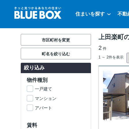
住まいを探す
不動
上田楽町
市区町村を変更
2
件
町名を絞り込む
1 ～ 2件を表示
絞り込み
物件種別
一戸建て
マンション
アパート
賃料