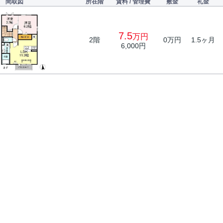
間取図
所在階
賃料 / 管理費
敷金
礼金
7.5
万円
2階
0万円
1.5ヶ月
6,000円