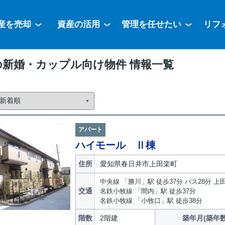
産を売却
資産の活用
管理を任せたい
リフ
の新婚・カップル向け物件 情報一覧
アパート
ハイモール Ⅱ棟
住所
愛知県春日井市上田楽町
中央線 「勝川」駅 徒歩37分 バス28分 
交通
名鉄小牧線 「間内」駅 徒歩37分
名鉄小牧線 「小牧口」駅 徒歩38分
階数
2階建
築年月(築年数