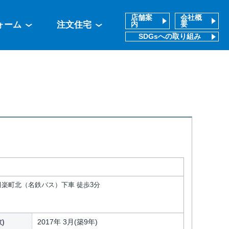
店舗案
会社概
ォーム
注文住宅
内
要
SDGsへの取り組み
上田楽町北（名鉄バス）下車 徒歩3分
)
2017年 3月(築9年)