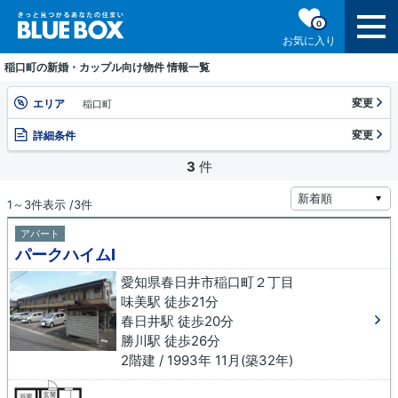
0
お気に入り
稲口町の新婚・カップル向け物件 情報一覧
変更
エリア
稲口町
変更
詳細条件
3
件
1～3件表示 /3件
アパート
パークハイムⅠ
愛知県春日井市稲口町２丁目
味美駅 徒歩21分
春日井駅 徒歩20分
勝川駅 徒歩26分
2階建 / 1993年 11月(築32年)