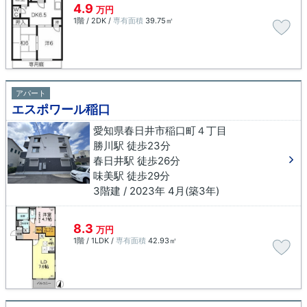
4.9
万円
1階 / 2DK /
専有面積
39.75㎡
アパート
エスポワール稲口
愛知県春日井市稲口町４丁目
勝川駅 徒歩23分
春日井駅 徒歩26分
味美駅 徒歩29分
3階建 / 2023年 4月(築3年)
8.3
万円
1階 / 1LDK /
専有面積
42.93㎡