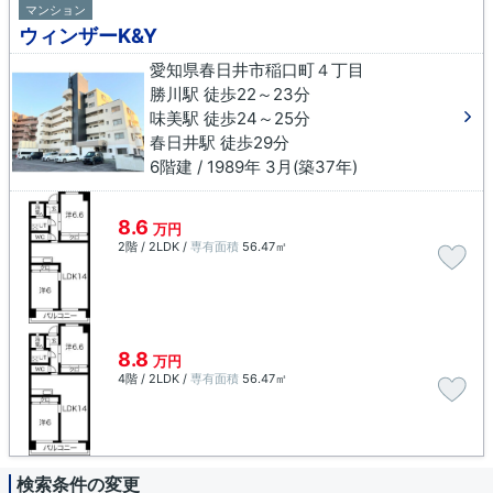
マンション
ウィンザーK&Y
愛知県春日井市稲口町４丁目
勝川駅 徒歩22～23分
味美駅 徒歩24～25分
春日井駅 徒歩29分
6階建 / 1989年 3月(築37年)
8.6
万円
2階 / 2LDK /
専有面積
56.47㎡
8.8
万円
4階 / 2LDK /
専有面積
56.47㎡
検索条件の変更