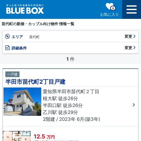
0
お気に入り
苗代町の新婚・カップル向け物件 情報一覧
変更
エリア
苗代町
変更
詳細条件
1
件
一戸建
半田市苗代町2丁目戸建
愛知県半田市苗代町２丁目
植大駅 徒歩26分
半田口駅 徒歩26分
乙川駅 徒歩29分
2階建 / 2023年 6月(築3年)
12.5
万円