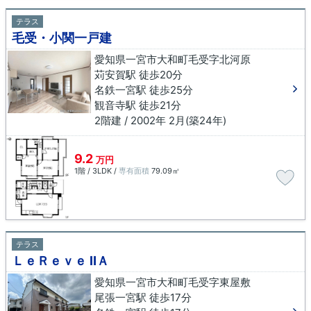
テラス
毛受・小関一戸建
愛知県一宮市大和町毛受字北河原
苅安賀駅 徒歩20分
名鉄一宮駅 徒歩25分
観音寺駅 徒歩21分
2階建 / 2002年 2月(築24年)
9.2
万円
1階 / 3LDK /
専有面積
79.09㎡
テラス
ＬｅＲｅｖｅ ⅡＡ
愛知県一宮市大和町毛受字東屋敷
尾張一宮駅 徒歩17分