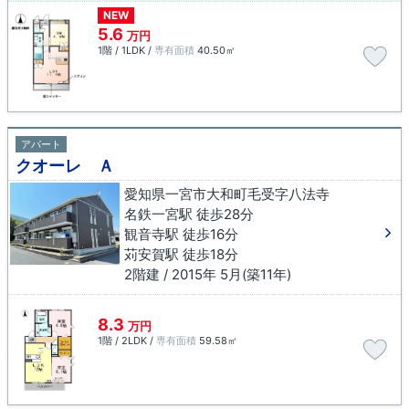
NEW
5.6
万円
1階 / 1LDK /
専有面積
40.50㎡
アパート
クオーレ Ａ
愛知県一宮市大和町毛受字八法寺
名鉄一宮駅 徒歩28分
観音寺駅 徒歩16分
苅安賀駅 徒歩18分
2階建 / 2015年 5月(築11年)
8.3
万円
1階 / 2LDK /
専有面積
59.58㎡