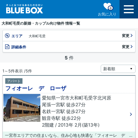
0
お気に入り
大和町毛受の新婚・カップル向け物件 情報一覧
変更
エリア
大和町毛受
変更
詳細条件
5
件
1～5件表示 /5件
アパート
フィオーレ デ ローザ
愛知県一宮市大和町毛受字北河原
尾張一宮駅 徒歩27分
名鉄一宮駅 徒歩27分
観音寺駅 徒歩22分
2階建 / 2013年 2月(築13年)
一宮市エリアでの住まいなら、住み心地も快適な「フィオーレ デ ローザ」はいかがでしょうか。設備も充実していて住みやすい、魅力が詰まったアパートです。一宮市の物件情報をお探しなら、当社にお任せ下さい。当物件以外にも様々な物件をご紹介いたしますので、まずはお気軽にお問い合わせください。