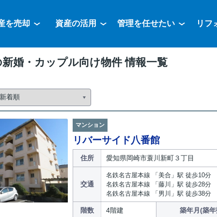
産を売却
資産の活用
管理を任せたい
リフ
の新婚・カップル向け物件 情報一覧
マンション
リバーサイド八番館
住所
愛知県岡崎市蓑川新町３丁目
名鉄名古屋本線 「美合」駅 徒歩10分
交通
名鉄名古屋本線 「藤川」駅 徒歩28分
名鉄名古屋本線 「男川」駅 徒歩38分
階数
4階建
築年月(築年