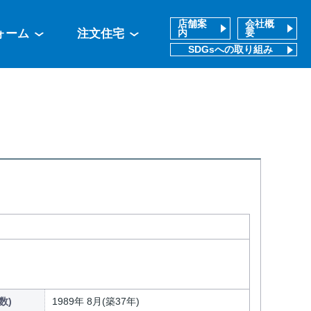
店舗案
会社概
ォーム
注文住宅
内
要
SDGsへの取り組み
数)
1989年 8月(築37年)