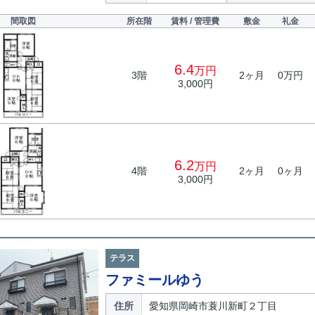
間取図
所在階
賃料 / 管理費
敷金
礼金
6.4
万円
3階
2ヶ月
0万円
3,000円
6.2
万円
4階
2ヶ月
0ヶ月
3,000円
テラス
ファミールゆう
住所
愛知県岡崎市蓑川新町２丁目