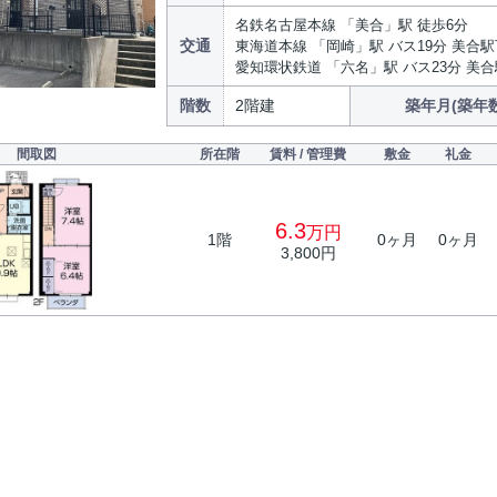
名鉄名古屋本線 「美合」駅 徒歩6分
交通
東海道本線 「岡崎」駅 バス19分 美合駅
愛知環状鉄道 「六名」駅 バス23分 美合
階数
2階建
築年月(築年数
間取図
所在階
賃料 / 管理費
敷金
礼金
6.3
万円
1階
0ヶ月
0ヶ月
3,800円