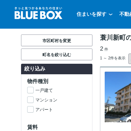
住まいを探す
不動
蓑川新町
市区町村を変更
2
件
町名を絞り込む
1 ～ 2件を表示
絞り込み
物件種別
一戸建て
マンション
アパート
賃料