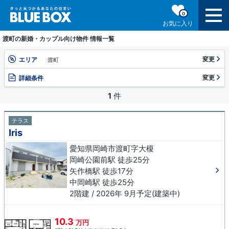
0
お気に入り
渡町の新婚・カップル向け物件 情報一覧
変更
エリア
渡町
変更
詳細条件
1
件
テラス
Iris
愛知県岡崎市渡町字大榎
岡崎公園前駅 徒歩25分
矢作橋駅 徒歩17分
中岡崎駅 徒歩25分
2階建 / 2026年 9月予定(建築中)
10.3
万円