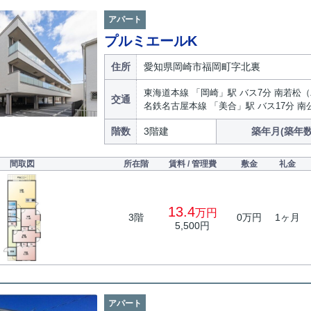
アパート
プルミエールK
住所
愛知県岡崎市福岡町字北裏
東海道本線 「岡崎」駅 バス7分 南若松（
交通
名鉄名古屋本線 「美合」駅 バス17分 南
階数
3階建
築年月(築年数
間取図
所在階
賃料 / 管理費
敷金
礼金
13.4
万円
3階
0万円
1ヶ月
5,500円
アパート