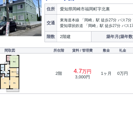
住所
愛知県岡崎市福岡町字北裏
東海道本線 「岡崎」駅 徒歩27分 バス7分
交通
愛知環状鉄道 「岡崎」駅 徒歩27分 バス1
階数
2階建
築年月(築年数
間取図
所在階
賃料 / 管理費
敷金
礼金
4.7
万円
2階
1ヶ月
0万円
3,000円