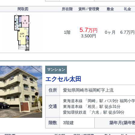
間取図
所在階
賃料 / 管理費
敷金
礼金
5.7
万円
1階
0ヶ月
6.7万円
3,500円
マンション
エクセル太田
住所
愛知県岡崎市福岡町字上流
東海道本線 「岡崎」駅 バス9分 福岡小
交通
東海道本線 「相見」駅 徒歩31分
愛知環状鉄道 「六名」駅 徒歩59分
階数
3階建
築年月(築年数