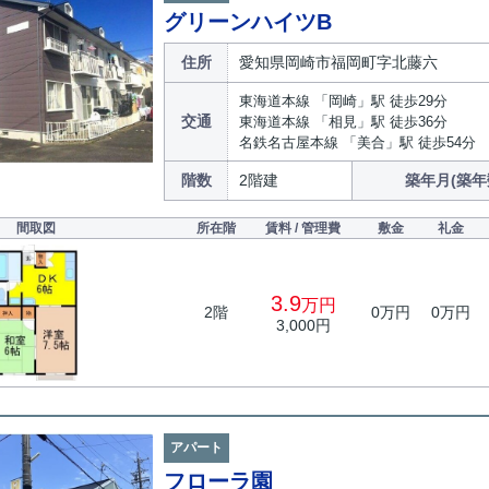
グリーンハイツB
住所
愛知県岡崎市福岡町字北藤六
東海道本線 「岡崎」駅 徒歩29分
交通
東海道本線 「相見」駅 徒歩36分
名鉄名古屋本線 「美合」駅 徒歩54分
階数
2階建
築年月(築年
間取図
所在階
賃料 / 管理費
敷金
礼金
3.9
万円
2階
0万円
0万円
3,000円
アパート
フローラ園