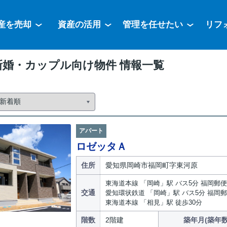
産を売却
資産の活用
管理を任せたい
リフ
新婚・カップル向け物件 情報一覧
アパート
ロゼッタＡ
住所
愛知県岡崎市福岡町字東河原
東海道本線 「岡崎」駅 バス5分 福岡郵便
交通
愛知環状鉄道 「岡崎」駅 バス5分 福岡
東海道本線 「相見」駅 徒歩30分
階数
2階建
築年月(築年数