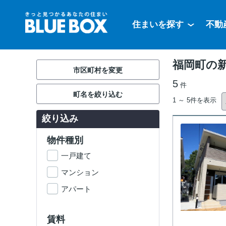
住まいを探す
不動
福岡町の
市区町村を変更
5
件
町名を絞り込む
1 ～ 5件を表示
絞り込み
物件種別
一戸建て
マンション
アパート
賃料