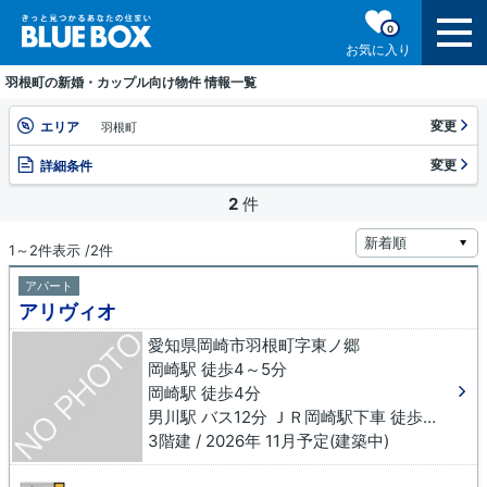
0
お気に入り
羽根町の新婚・カップル向け物件 情報一覧
変更
エリア
羽根町
変更
詳細条件
2
件
1～2件表示 /2件
アパート
アリヴィオ
愛知県岡崎市羽根町字東ノ郷
岡崎駅 徒歩4～5分
岡崎駅 徒歩4分
男川駅 バス12分 ＪＲ岡崎駅下車 徒歩4分
3階建 / 2026年 11月予定(建築中)