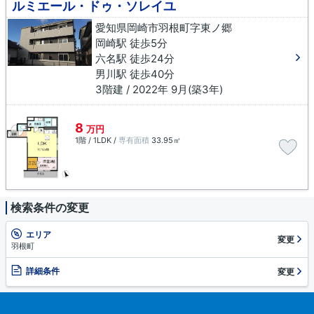
ルミエール・ドゥ・ソレイユ
愛知県岡崎市羽根町字東ノ郷
岡崎駅 徒歩5分
六名駅 徒歩24分
男川駅 徒歩40分
3階建 / 2022年 9月(築3年)
8
万円
1階 / 1LDK /
専有面積
33.95㎡
検索条件の変更
エリア
変更
羽根町
詳細条件
変更