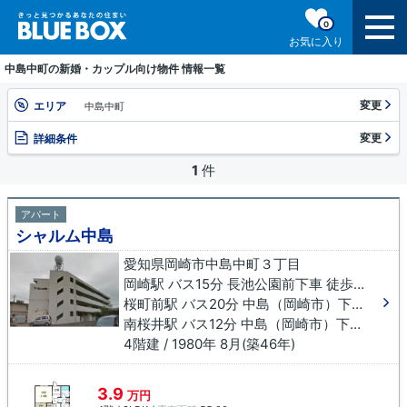
0
お気に入り
中島中町の新婚・カップル向け物件 情報一覧
変更
エリア
中島中町
変更
詳細条件
1
件
アパート
シャルム中島
愛知県岡崎市中島中町３丁目
岡崎駅 バス15分 長池公園前下車 徒歩3分
桜町前駅 バス20分 中島（岡崎市）下車 徒歩9分
南桜井駅 バス12分 中島（岡崎市）下車 徒歩9分
4階建 / 1980年 8月(築46年)
3.9
万円