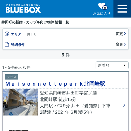
0
お気に入り
井田町の新婚・カップル向け物件 情報一覧
変更
エリア
井田町
変更
詳細条件
5
件
1～5件表示 /5件
テラス
Ｍａｉｓｏｎｎｅｔｔｅｐａｒｋ北岡崎駅
愛知県岡崎市井田町字宮ノ腰
北岡崎駅 徒歩15分
大門駅 バス9分 井田（愛知県）下車 徒歩6分
2階建 / 2021年 6月(築5年)