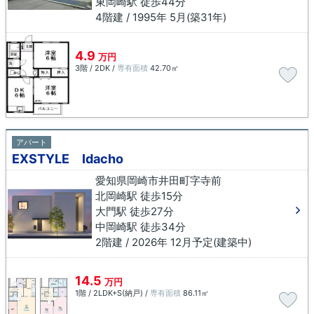
東岡崎駅 徒歩44分
4階建 / 1995年 5月(築31年)
4.9
万円
3階 / 2DK /
専有面積
42.70㎡
アパート
EXSTYLE Idacho
愛知県岡崎市井田町字寺前
北岡崎駅 徒歩15分
大門駅 徒歩27分
中岡崎駅 徒歩34分
2階建 / 2026年 12月予定(建築中)
14.5
万円
1階 / 2LDK+S(納戸) /
専有面積
86.11㎡