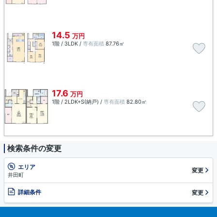
14.5
万円
1階 / 3LDK /
専有面積
87.76㎡
17.6
万円
1階 / 2LDK+S(納戸) /
専有面積
82.80㎡
検索条件の変更
エリア
変更
井田町
詳細条件
変更