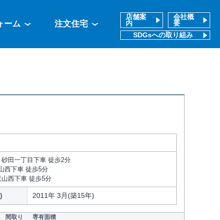
店舗案
会社概
ォーム
注文住宅
内
要
SDGsへの取り組み
 砂田一丁目下車 徒歩2分
山西下車 徒歩5分
篭山西下車 徒歩5分
)
2011年 3月(築15年)
間取り
専有面積