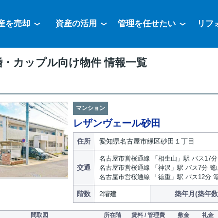
産を売却
資産の活用
管理を任せたい
リフ
婚・カップル向け物件 情報一覧
マンション
レザンヴェール砂田
住所
愛知県名古屋市緑区砂田１丁目
名古屋市営桜通線 「相生山」駅 バス17分
交通
名古屋市営桜通線 「神沢」駅 バス7分 篭
名古屋市営桜通線 「徳重」駅 バス12分 
階数
2階建
築年月(築年数
間取図
所在階
賃料 / 管理費
敷金
礼金