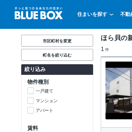
住まいを探す
不動
ほら貝の
市区町村を変更
1
件
町名を絞り込む
絞り込み
物件種別
一戸建て
マンション
アパート
賃料