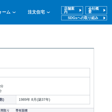
店舗案
会社概
ォーム
注文住宅
内
要
SDGsへの取り組み
分
0分
分
数)
1989年 8月(築37年)
間取り
専有面積