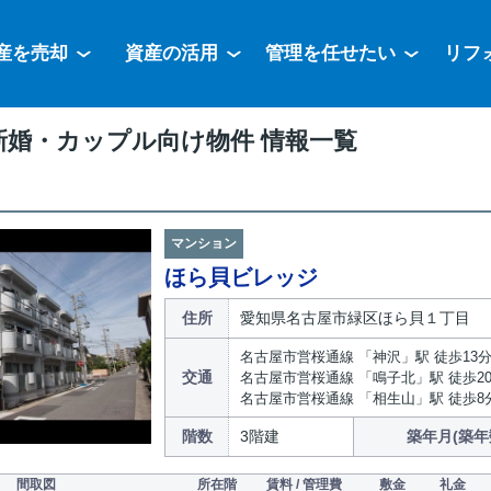
産を売却
資産の活用
管理を任せたい
リフ
新婚・カップル向け物件 情報一覧
マンション
ほら貝ビレッジ
住所
愛知県名古屋市緑区ほら貝１丁目
名古屋市営桜通線 「神沢」駅 徒歩13
交通
名古屋市営桜通線 「鳴子北」駅 徒歩2
名古屋市営桜通線 「相生山」駅 徒歩8
階数
3階建
築年月(築年
間取図
所在階
賃料 / 管理費
敷金
礼金