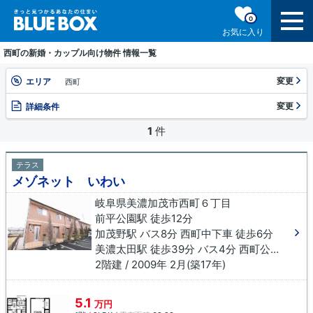
0
お気に入り
西町の新婚・カップル向け物件 情報一覧
変更
エリア
西町
変更
詳細条件
1
件
テラス
メゾネット いわい
岐阜県美濃加茂市西町６丁目
前平公園駅 徒歩12分
加茂野駅 バス8分 西町中下車 徒歩6分
美濃太田駅 徒歩39分 バス4分 西町公民館南下車 徒歩10分
2階建 / 2009年 2月(築17年)
5.1
万円