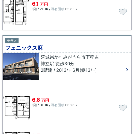
6.1
万円
1階 / 2LDK /
専有面積
65.83㎡
テラス
フェニックス麻
茨城県かすみがうら市下稲吉
神立駅 徒歩30分
2階建 / 2013年 6月(築13年)
6.6
万円
1階 / 3LDK /
専有面積
66.26㎡