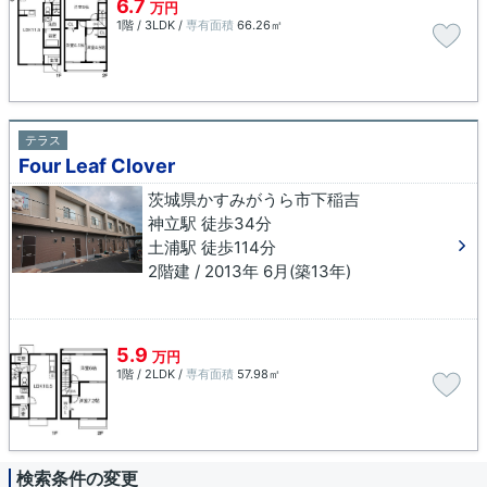
6.7
万円
1階 / 3LDK /
専有面積
66.26㎡
テラス
Four Leaf Clover
茨城県かすみがうら市下稲吉
神立駅 徒歩34分
土浦駅 徒歩114分
2階建 / 2013年 6月(築13年)
5.9
万円
1階 / 2LDK /
専有面積
57.98㎡
検索条件の変更