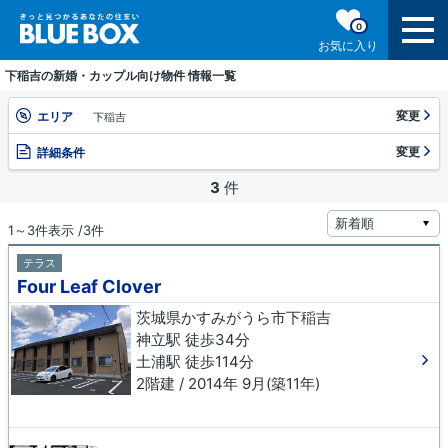
0
お気に入り
下稲吉の新婚・カップル向け物件 情報一覧
変更
エリア
下稲吉
変更
詳細条件
3
件
1～3件表示 /3件
テラス
Four Leaf Clover
茨城県かすみがうら市下稲吉
神立駅 徒歩34分
土浦駅 徒歩114分
2階建 / 2014年 9月(築11年)