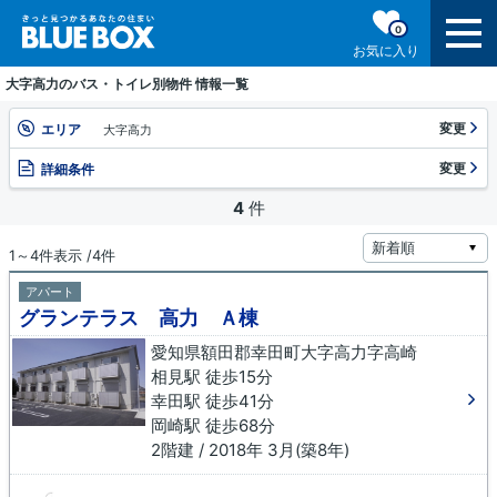
0
お気に入り
大字高力のバス・トイレ別物件 情報一覧
変更
エリア
大字高力
変更
詳細条件
4
件
1～4件表示 /4件
アパート
グランテラス 高力 Ａ棟
愛知県額田郡幸田町大字高力字高崎
相見駅 徒歩15分
幸田駅 徒歩41分
岡崎駅 徒歩68分
2階建 / 2018年 3月(築8年)