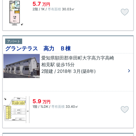
5.7
万円
2階 / 1K /
専有面積
30.03㎡
アパート
グランテラス 高力 Ｂ棟
愛知県額田郡幸田町大字高力字高崎
相見駅 徒歩15分
2階建 / 2018年 3月(築8年)
5.9
万円
1階 / 1LDK /
専有面積
33.40㎡