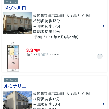
アパート
メゾン川口
愛知県額田郡幸田町大字高力字神山
相見駅 徒歩13分
幸田駅 徒歩37分
岡崎駅 徒歩69分
2階建 / 1991年 6月(築35年)
3.3
万円
1階 / 1K /
専有面積
20.28㎡
アパート
ルミナリエ
愛知県額田郡幸田町大字高力字神山
相見駅 徒歩17分
幸田駅 徒歩36分