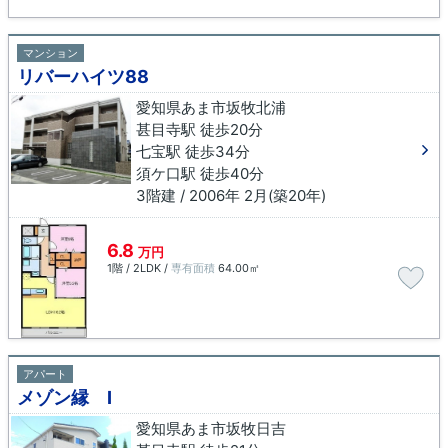
マンション
リバーハイツ88
愛知県あま市坂牧北浦
甚目寺駅 徒歩20分
七宝駅 徒歩34分
須ケ口駅 徒歩40分
3階建 / 2006年 2月(築20年)
6.8
万円
1階 / 2LDK /
専有面積
64.00㎡
アパート
メゾン縁 Ⅰ
愛知県あま市坂牧日吉