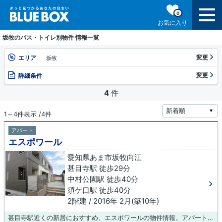
0
お気に入り
坂牧のバス・トイレ別物件 情報一覧
変更
エリア
坂牧
変更
詳細条件
4
件
1～4件表示 /4件
アパート
エスポワール
愛知県あま市坂牧向江
甚目寺駅 徒歩29分
中村公園駅 徒歩40分
須ケ口駅 徒歩40分
2階建 / 2016年 2月(築10年)
甚目寺駅近くの新居におすすめ、エスポワールの物件情報。アパートタイプのお部屋です。あま市で快適な暮らしをしませんか？賃貸住宅をお探しでしたら、地域特化型の当社にお任せ下さい！ご希望にあった物件のご紹介をいたします。どうぞお気軽にご連絡下さい。