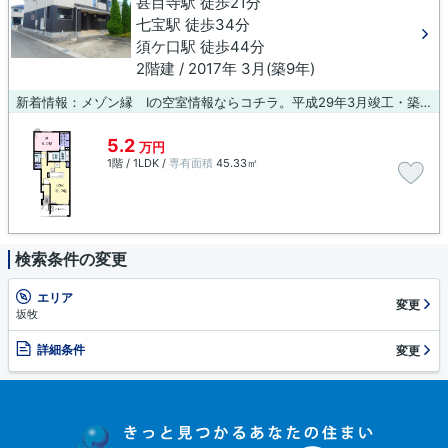
甚目寺駅 徒歩21分
七宝駅 徒歩34分
須ケ口駅 徒歩44分
2階建 / 2017年 3月(築9年)
新着情報：メゾン縁 Ⅰの空室情報ならコチラ。平成29年3月竣工・築9年のお部屋。こちらの物件はアパートです。賃貸住宅をお探しでしたら、当社にお任せ下さい！お客様に合わせた物件情報をご紹介をいたします。まずは、お気軽にご連絡下さい。
5.2
万円
1階 / 1LDK /
専有面積
45.33㎡
検索条件の変更
エリア
変更
坂牧
詳細条件
変更