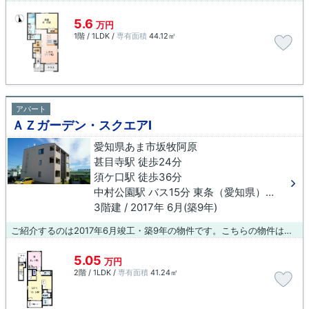
5.6
万円
1階 / 1LDK /
専有面積
44.12㎡
アパート
ＡＺガーデン・スクエアⅠ
愛知県あま市坂牧阿原
甚目寺駅 徒歩24分
須ケ口駅 徒歩36分
中村公園駅 バス15分 東条（愛知県）下車 徒歩18分
3階建 / 2017年 6月(築9年)
ご紹介するのは2017年6月竣工・築9年の物件です。こちらの物件はアパートです。あま市エリアでの住まい探しのお問い合わせは、ぜひ当社までご連絡ください。甚目寺周辺の物件もご紹介しております。お電話でのお問い合わせは0587-23-0015へ。
5.05
万円
2階 / 1LDK /
専有面積
41.24㎡