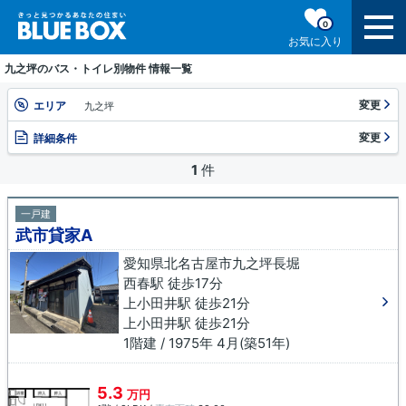
0
お気に入り
九之坪のバス・トイレ別物件 情報一覧
変更
エリア
九之坪
変更
詳細条件
1
件
一戸建
武市貸家A
愛知県北名古屋市九之坪長堀
西春駅 徒歩17分
上小田井駅 徒歩21分
上小田井駅 徒歩21分
1階建 / 1975年 4月(築51年)
5.3
万円