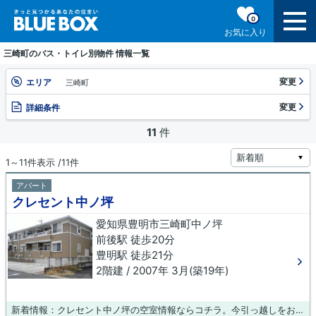
0
お気に入り
三崎町のバス・トイレ別物件 情報一覧
変更
エリア
三崎町
変更
詳細条件
11
件
1～11件表示 /11件
アパート
クレセント中ノ坪
愛知県豊明市三崎町中ノ坪
前後駅 徒歩20分
豊明駅 徒歩21分
2階建 / 2007年 3月(築19年)
新着情報：クレセント中ノ坪の空室情報ならコチラ。今引っ越しをお考えの方におすすめなのが、こちらのアパートです。豊明市エリアで賃貸住宅をお探しなら、お気軽に当社へご連絡下さい。当社は豊富な物件情報を取り扱っているので、きっと希望する物件が見つかるはずです。