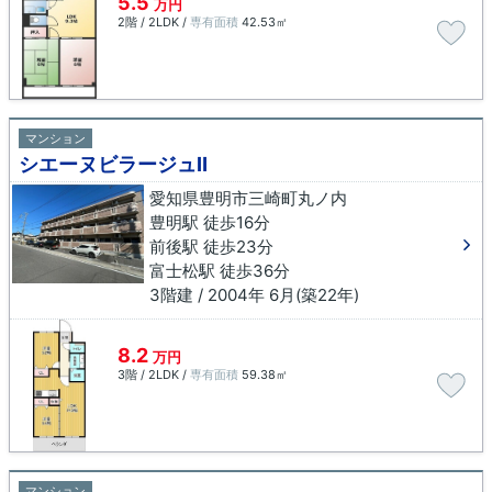
5.5
万円
2階 / 2LDK /
専有面積
42.53㎡
マンション
シエーヌビラージュⅡ
愛知県豊明市三崎町丸ノ内
豊明駅 徒歩16分
前後駅 徒歩23分
富士松駅 徒歩36分
3階建 / 2004年 6月(築22年)
8.2
万円
3階 / 2LDK /
専有面積
59.38㎡
マンション