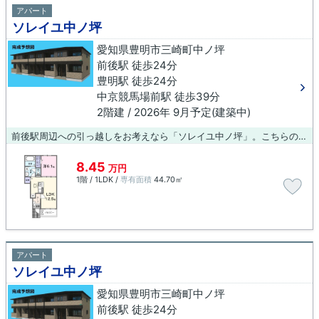
アパート
ソレイユ中ノ坪
愛知県豊明市三崎町中ノ坪
前後駅 徒歩24分
豊明駅 徒歩24分
中京競馬場前駅 徒歩39分
2階建 / 2026年 9月予定(建築中)
前後駅周辺への引っ越しをお考えなら「ソレイユ中ノ坪」。こちらの物件はアパートです。住環境の整った豊明市エリアで、快適な暮らしをしませんか？当社はお客様のご希望にお応えし、ライフスタイルに適した物件のご紹介を致します。お気軽にご連絡下さい。
8.45
万円
1階 / 1LDK /
専有面積
44.70㎡
アパート
ソレイユ中ノ坪
愛知県豊明市三崎町中ノ坪
前後駅 徒歩24分