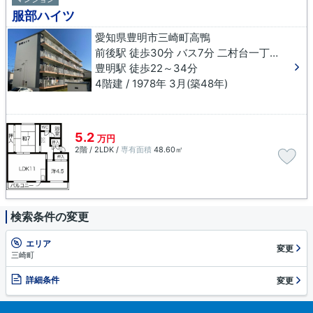
服部ハイツ
愛知県豊明市三崎町高鴨
前後駅 徒歩30分 バス7分 二村台一丁目下車 徒歩11分
豊明駅 徒歩22～34分
4階建 / 1978年 3月(築48年)
5.2
万円
2階 / 2LDK /
専有面積
48.60㎡
検索条件の変更
エリア
変更
三崎町
詳細条件
変更