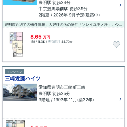
豊明駅 徒歩24分
中京競馬場前駅 徒歩39分
2階建 / 2026年 9月予定(建築中)
豊明市近辺での物件情報：大好評のあの物件「ソレイユ中ノ坪」。今引っ越しをお考えの方におすすめなのが、こちらのアパートです。様々な物件をご紹介しております。数多くの物件の中から、お客様がお望みの物件をお選び下さい。私たちがサポート致します。
8.65
万円
1階 / 1LDK /
専有面積
44.70㎡
マンション
三崎近藤ハイツ
愛知県豊明市三崎町三崎
豊明駅 徒歩25分
3階建 / 1993年 11月(築32年)