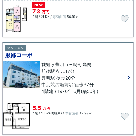
NEW
7.3
万円
2階 / 2LDK /
専有面積
56.19㎡
マンション
服部コーポ
愛知県豊明市三崎町高鴨
前後駅 徒歩17分
豊明駅 徒歩20分
中京競馬場前駅 徒歩37分
4階建 / 1976年 6月(築50年)
5.5
万円
4階 / 1LDK+S(納戸) /
専有面積
42.93㎡