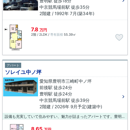
豊明駅 徒歩18分
中京競馬場前駅 徒歩35分
2階建 / 1992年 7月(築34年)
7.8
万円
2階 / 2LDK /
専有面積
55.39㎡
アパート
ソレイユ中ノ坪
愛知県豊明市三崎町中ノ坪
前後駅 徒歩24分
豊明駅 徒歩24分
中京競馬場前駅 徒歩39分
2階建 / 2026年 9月予定(建築中)
設備も充実していて住みやすい、魅力が詰まったアパートです。豊明市エリアや前後駅付近の物件情報ならお任せください。あなたのお部屋探しを全力でサポートいたします。まずはお気軽にご連絡ください。
8.65
万円