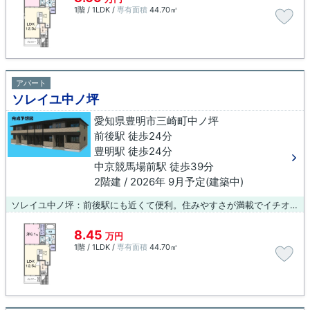
1階 / 1LDK /
専有面積
44.70㎡
アパート
ソレイユ中ノ坪
愛知県豊明市三崎町中ノ坪
前後駅 徒歩24分
豊明駅 徒歩24分
中京競馬場前駅 徒歩39分
2階建 / 2026年 9月予定(建築中)
ソレイユ中ノ坪：前後駅にも近くて便利。住みやすさが満載でイチオシのアパートはこちらです。お部屋探しをするなら、当社にご連絡下さい。注目を集めている豊明市エリアや前後付近の賃貸情報を多数取り揃えております。
8.45
万円
1階 / 1LDK /
専有面積
44.70㎡