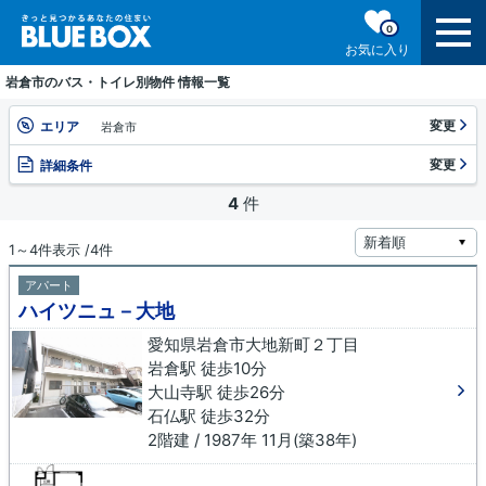
0
お気に入り
岩倉市のバス・トイレ別物件 情報一覧
変更
エリア
岩倉市
変更
詳細条件
4
件
1～4件表示 /4件
アパート
ハイツニュ－大地
愛知県岩倉市大地新町２丁目
岩倉駅 徒歩10分
大山寺駅 徒歩26分
石仏駅 徒歩32分
2階建 / 1987年 11月(築38年)