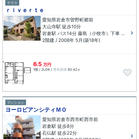
テラス
ｒｉｖｅｒｔｅ
愛知県岩倉市曽野町郷前
大山寺駅 徒歩10分
岩倉駅 バス14分 藤島（小牧市）下車 徒歩13分
2階建 / 2008年 5月(築18年)
6.5
万円
1階 / 2LDK /
専有面積
60.42㎡
マンション
ヨーロピアンシティＭＯ
愛知県岩倉市西市町西市前
岩倉駅 徒歩8分
石仏駅 徒歩22分