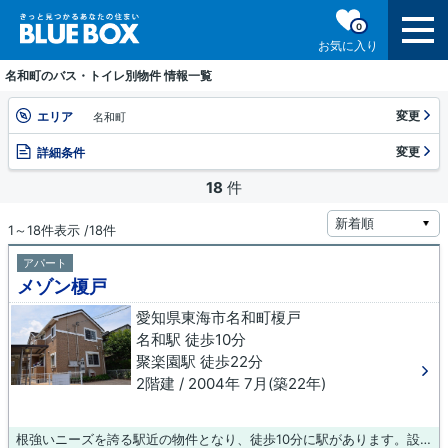
0
お気に入り
名和町のバス・トイレ別物件 情報一覧
変更
エリア
名和町
変更
詳細条件
18
件
1～18件表示 /18件
アパート
メゾン榎戸
愛知県東海市名和町榎戸
名和駅 徒歩10分
聚楽園駅 徒歩22分
2階建 / 2004年 7月(築22年)
根強いニーズを誇る駅近の物件となり、徒歩10分に駅があります。設備も充実していて住みやすい、魅力が詰まったアパートです。東海市内の物件情報をお求めなら、お気軽に当社へご連絡下さい。地域に密着しているので、確かな賃貸情報と地域情報をご提供いたします。ご安心して当社にお任せ下さい。