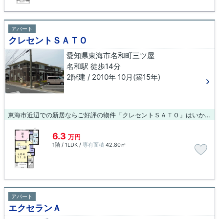
アパート
クレセントＳＡＴＯ
愛知県東海市名和町三ツ屋
名和駅 徒歩14分
2階建 / 2010年 10月(築15年)
東海市近辺での新居ならご好評の物件「クレセントＳＡＴＯ」はいかがでしょうか。設備も充実していて住みやすい、魅力が詰まったアパートです。駅まで徒歩14分の物件です。これから始まる新しい暮らし。ステキな物件を当社で探しませんか。東海市や名和付近での物件探しはお任せ下さい。
6.3
万円
1階 / 1LDK /
専有面積
42.80㎡
アパート
エクセランＡ