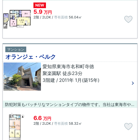
NEW
5.9
万円
2階 / 2LDK /
専有面積
56.04㎡
マンション
オランジェ・ベルク
愛知県東海市名和町寺徳
聚楽園駅 徒歩23分
3階建 / 2011年 1月(築15年)
防犯対策もバッチリなマンションタイプの物件です。当社は東海市や聚楽園付近での物件情報を豊富に取り扱っております。経験豊富なスタッフが一生懸命サポートしますので、まずはご連絡ください。
6.6
万円
2階 / 2LDK /
専有面積
58.32㎡