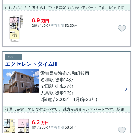
住む人のことも考えられている満足度の高いアパートです。駅まで徒歩2分の位置に立地する、アクセス良好な物件です。東海市エリアには、当社オススメの賃貸物件が豊富に立地しています。快適な暮らしをしたいとお考えでしたら、ぜひ当社へご連絡下さい。
6.9
万円
2階 / 1LDK /
専有面積
52.30㎡
アパート
エクセレントタイムⅢ
愛知県東海市名和町後酉
名和駅 徒歩14分
柴田駅 徒歩27分
大高駅 徒歩29分
2階建 / 2003年 4月(築23年)
設備も充実していて住みやすい、魅力が詰まったアパートです。駅まで徒歩13分の物件です。当社の取り扱う東海市内の賃貸物件で新生活を始めませんか？住環境が整っており、利便性の高い暮らしができます。ぜひお気軽に当社へご連絡下さい。
6.2
万円
1階 / 2LDK /
専有面積
56.51㎡