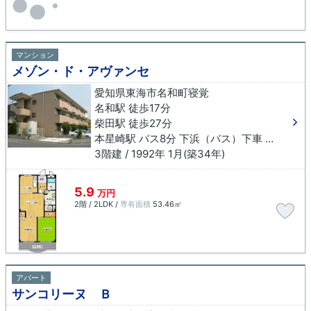
マンション
メゾン・ド・アヴァンセ
愛知県東海市名和町寝覚
名和駅 徒歩17分
柴田駅 徒歩27分
本星崎駅 バス8分 下浜（バス）下車 徒歩24分
3階建 / 1992年 1月(築34年)
5.9
万円
2階 / 2LDK /
専有面積
53.46㎡
アパート
サンコリーヌ Ｂ