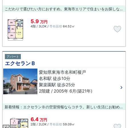
こだわりで選びたい方におすすめ。東海市エリアで住まいをお探しなら「ブルージュ名和」。徒歩4分に駅がある物件です。共用設備の充実している、楽しく生活できるマンションです。物件探しをはじめた方、当社をご利用してみませんか。たくさんの物件をご用意しておりますので、お気に入りの物件に出会えることかと思います。
5.9
万円
4階 / 3LDK /
専有面積
64.52㎡
アパート
エクセランＢ
愛知県東海市名和町榎戸
名和駅 徒歩10分
聚楽園駅 徒歩25分
2階建 / 2005年 6月(築21年)
新着情報：エクセランＢの空室情報ならコチラ。新しい生活にお勧めなのが、こちらのアパートです。駅から徒歩10分に立地する、魅力的な駅近物件です。東海市や名和近くで住まい探しをするのであれば、物件情報豊富な当社にご連絡ください。当社スタッフが住まい探しをサポートいたします。
6.4
万円
2階 / 2LDK /
専有面積
59.09㎡