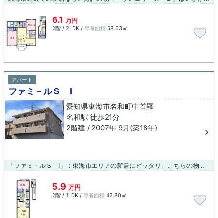
6.1
万円
2階 / 2LDK /
専有面積
58.53㎡
アパート
ファミ－ルＳ Ⅰ
愛知県東海市名和町中首羅
名和駅 徒歩21分
2階建 / 2007年 9月(築18年)
「ファミ－ルＳ Ⅰ」：東海市エリアの新居にピッタリ。こちらの物件はアパートです。通勤・通学で名和を利用する方に、名和周辺の物件を紹介させていただいております。物件の詳細は当社までお問い合わせください。
5.9
万円
2階 / 1LDK /
専有面積
42.80㎡