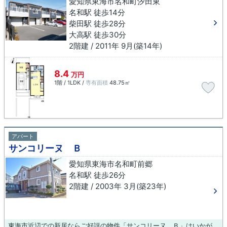
愛知県東海市名和町汐田東
名和駅 徒歩14分
柴田駅 徒歩28分
大高駅 徒歩30分
2階建 / 2011年 9月(築14年)
8.4
万円
1階 / 1LDK /
専有面積
48.75㎡
アパート
サンコリーヌ Ｂ
愛知県東海市名和町前郷
名和駅 徒歩26分
2階建 / 2003年 3月(築23年)
東海市近辺での新居ならご好評の物件「サンコリーヌ Ｂ」はいかがでしょうか。新しい生活にお勧めなのが、こちらのアパートです。お住まいをお探しの方は、当社オススメの賃貸住宅はいかがでしょうか？生活に欠かせない施設が近くにあるので、快適に暮らせます。お気軽にご連絡下さい。