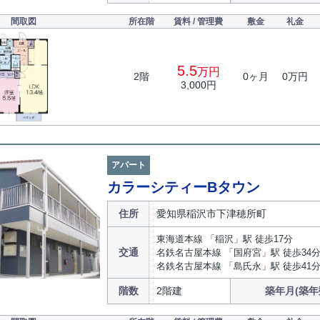
間取図
所在階
賃料 / 管理費
敷金
礼金
5.5
万円
2階
0ヶ月
0万円
3,000円
アパート
カラーシティーBタウン
住所
愛知県稲沢市下津穂所町
東海道本線 「稲沢」駅 徒歩17分
交通
名鉄名古屋本線 「国府宮」駅 徒歩34
名鉄名古屋本線 「島氏永」駅 徒歩41
階数
2階建
築年月(築年