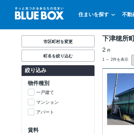
住まいを探す
不動
下津穂所
市区町村を変更
2
件
町名を絞り込む
1 ～ 2件を表示
絞り込み
物件種別
一戸建て
マンション
アパート
賃料