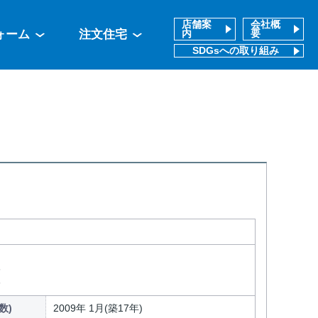
店舗案
会社概
ォーム
注文住宅
内
要
SDGsへの取り組み
分
分
数)
2009年 1月(築17年)