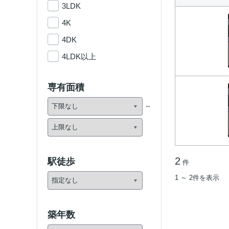
3LDK
4K
4DK
4LDK以上
専有面積
2
駅徒歩
件
1 ～ 2件を表示
築年数