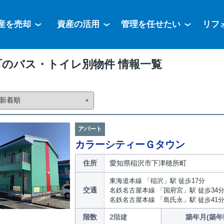
産を売却
資産の活用
管理を任せたい
リフ
町のバス・トイレ別物件 情報一覧
アパート
カラーシティーＧタウン
住所
愛知県稲沢市下津穂所町
東海道本線 「稲沢」駅 徒歩17分
交通
名鉄名古屋本線 「国府宮」駅 徒歩34
名鉄名古屋本線 「島氏永」駅 徒歩41
階数
2階建
築年月(築年