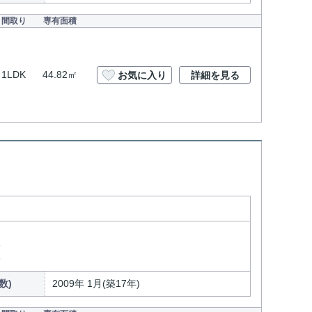
間取り
専有面積
1LDK
44.82㎡
お気に入り
詳細を見る
分
分
数)
2009年 1月(築17年)