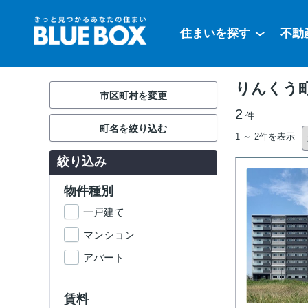
住まいを探す
不動
りんくう
市区町村を変更
2
件
町名を絞り込む
1 ～ 2件を表示
絞り込み
物件種別
一戸建て
マンション
アパート
賃料