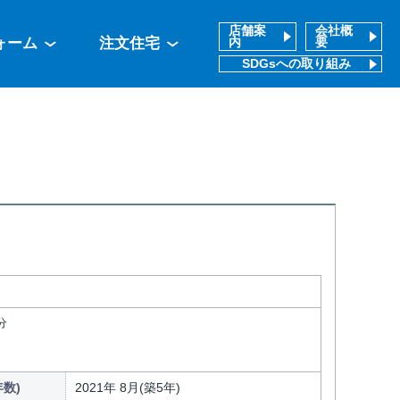
店舗案
会社概
ォーム
注文住宅
内
要
SDGsへの取り組み
分
数)
2021年 8月(築5年)