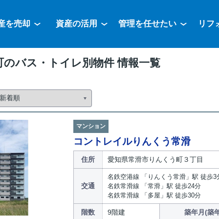
産を売却
資産の活用
管理を任せたい
リフ
町のバス・トイレ別物件 情報一覧
マンション
コントレイルりんくう常滑
住所
愛知県常滑市りんくう町３丁目
名鉄空港線 「りんくう常滑」駅 徒歩3
交通
名鉄常滑線 「常滑」駅 徒歩24分
名鉄常滑線 「多屋」駅 徒歩30分
階数
9階建
築年月(築年