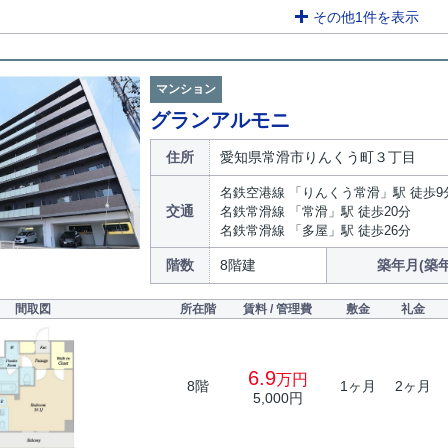
その他1件を表示
マンション
グランアルモニ
住所
愛知県常滑市りんくう町３丁目
名鉄空港線 「りんくう常滑」駅 徒歩9
交通
名鉄常滑線 「常滑」駅 徒歩20分
名鉄常滑線 「多屋」駅 徒歩26分
階数
8階建
築年月(築年
間取図
所在階
賃料 / 管理費
敷金
礼金
6.9
万円
8階
1ヶ月
2ヶ月
5,000円