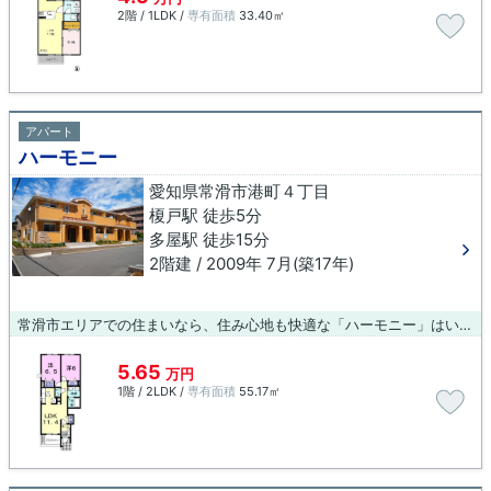
2階 / 1LDK /
専有面積
33.40㎡
アパート
ハーモニー
愛知県常滑市港町４丁目
榎戸駅 徒歩5分
多屋駅 徒歩15分
2階建 / 2009年 7月(築17年)
常滑市エリアでの住まいなら、住み心地も快適な「ハーモニー」はいかがでしょうか。快適に通勤や通学ができる、徒歩5分に駅がある物件です。設備も充実していて住みやすい、魅力が詰まったアパートです。快適な環境をお求めの方、住まいに求める役割も非常に多くあります。ご希望の条件の物件を探していきましょう。
5.65
万円
1階 / 2LDK /
専有面積
55.17㎡