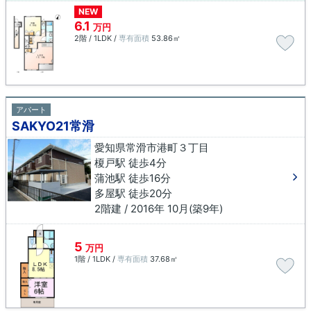
NEW
6.1
万円
2階 / 1LDK /
専有面積
53.86㎡
アパート
SAKYO21常滑
愛知県常滑市港町３丁目
榎戸駅 徒歩4分
蒲池駅 徒歩16分
多屋駅 徒歩20分
2階建 / 2016年 10月(築9年)
5
万円
1階 / 1LDK /
専有面積
37.68㎡