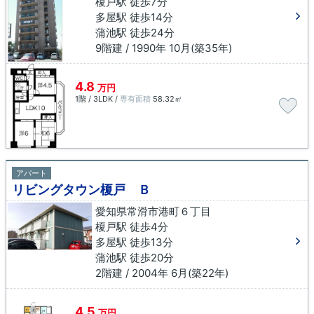
榎戸駅 徒歩7分
多屋駅 徒歩14分
蒲池駅 徒歩24分
9階建 / 1990年 10月(築35年)
4.8
万円
1階 / 3LDK /
専有面積
58.32㎡
アパート
リビングタウン榎戸 Ｂ
愛知県常滑市港町６丁目
榎戸駅 徒歩4分
多屋駅 徒歩13分
蒲池駅 徒歩20分
2階建 / 2004年 6月(築22年)
4.5
万円