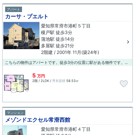
アパート
カーサ・プエルト
愛知県常滑市港町５丁目
榎戸駅 徒歩3分
蒲池駅 徒歩14分
多屋駅 徒歩21分
2階建 / 2001年 11月(築24年)
こちらの物件はアパートです。徒歩3分の位置に駅がある物件です。ライフスタイルに適した賃貸物件をお探しの方は、ぜひ当社にお任せ下さい。当社は様々な物件を取り扱っており、お客様のご希望に合った物件をご紹介できるようスタッフ一同努めてまいります。
5
万円
2階 / 2LDK /
専有面積
58.53㎡
マンション
メゾンドエクセル常滑西館
愛知県常滑市港町４丁目