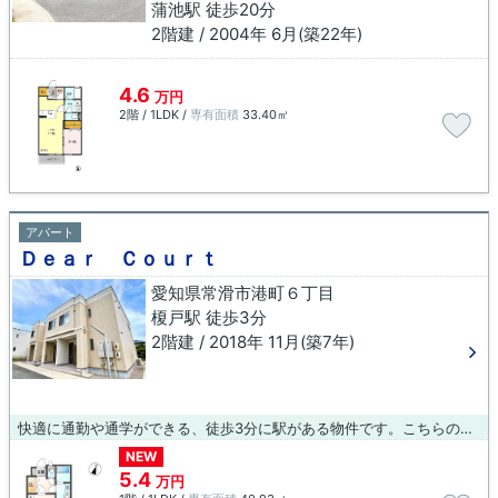
蒲池駅 徒歩20分
2階建 / 2004年 6月(築22年)
4.6
万円
2階 / 1LDK /
専有面積
33.40㎡
アパート
Ｄｅａｒ Ｃｏｕｒｔ
愛知県常滑市港町６丁目
榎戸駅 徒歩3分
2階建 / 2018年 11月(築7年)
快適に通勤や通学ができる、徒歩3分に駅がある物件です。こちらの物件はアパートです。中古住宅選びの中でニーズの高い築7年の物件となっています。常滑市に住まいをお求めなら、物件情報を豊富に取り扱う当社にお任せください。当社で住まい探しをしていただければ、きっと素敵な物件が見つかります。
NEW
5.4
万円