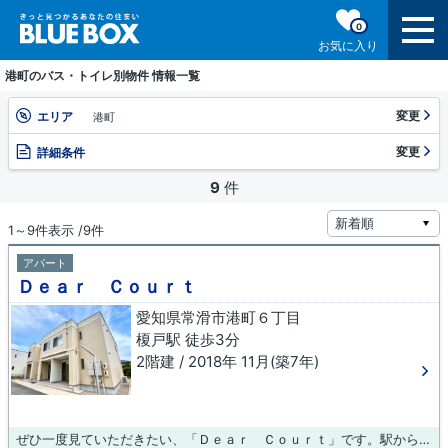
0
お気に入り
港町のバス・トイレ別物件 情報一覧
変更
エリア
港町
変更
詳細条件
9
件
1～9件表示 /9件
アパート
Ｄｅａｒ Ｃｏｕｒｔ
愛知県常滑市港町６丁目
榎戸駅 徒歩3分
2階建 / 2018年 11月(築7年)
ぜひ一度見ていただきたい、「Ｄｅａｒ Ｃｏｕｒｔ」です。駅から徒歩3分というのは遊びたい盛りの学生にも魅力的です。こちらの物件はアパートです。中古物件を選ぶ上で新築よりも価格が下がることが多い築7年の物件です。賃貸物件をお探しなら、当社にお任せください。当社は、賃貸物件を豊富に取り扱っております。お客様のご希望に適した物件をご紹介できるよう、全力で努めて参ります。