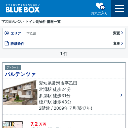
0
お気に入り
字乙田のバス・トイレ別物件 情報一覧
変更
エリア
字乙田
変更
詳細条件
1
件
アパート
パルテンツァ
愛知県常滑市字乙田
常滑駅 徒歩24分
多屋駅 徒歩31分
榎戸駅 徒歩43分
2階建 / 2009年 7月(築17年)
7.2
万円