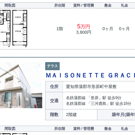
間取図
所在階
賃料 / 管理費
敷金
礼金
5
万円
1階
0ヶ月
0ヶ月
3,800円
テラス
ＭＡＩＳＯＮＥＴＴＥ ＧＲＡＣＩ
住所
愛知県蒲郡市形原町中屋敷
名鉄蒲郡線 「形原」駅 徒歩9分
交通
名鉄蒲郡線 「三河鹿島」駅 徒歩18分
階数
2階建
築年月(築年
間取図
所在階
賃料 / 管理費
敷金
礼金