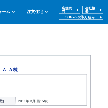
店舗案
会社概
ォーム
注文住宅
内
要
SDGsへの取り組み
Ａ Ａ棟
数)
2011年 3月(築15年)