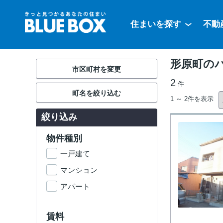
住まいを探す
不動
形原町の
市区町村を変更
2
件
町名を絞り込む
1 ～ 2件を表示
絞り込み
物件種別
一戸建て
マンション
アパート
賃料