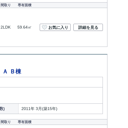
間取り
専有面積
2LDK
59.64㎡
お気に入り
詳細を見る
Ａ Ｂ棟
数)
2011年 3月(築15年)
間取り
専有面積