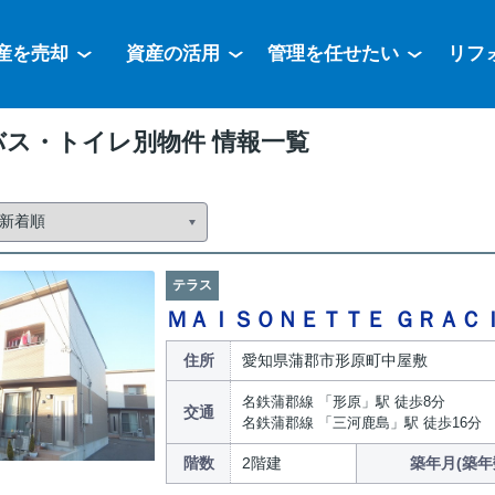
産を売却
資産の活用
管理を任せたい
リフ
バス・トイレ別物件 情報一覧
テラス
ＭＡＩＳＯＮＥＴＴＥ ＧＲＡＣＩ
住所
愛知県蒲郡市形原町中屋敷
名鉄蒲郡線 「形原」駅 徒歩8分
交通
名鉄蒲郡線 「三河鹿島」駅 徒歩16分
階数
2階建
築年月(築年