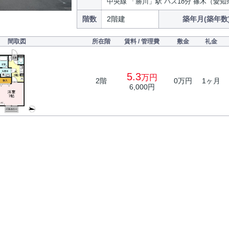
中央線 「勝川」駅 バス18分 篠木（愛知
階数
2階建
築年月(築年数
間取図
所在階
賃料 / 管理費
敷金
礼金
5.3
万円
2階
0万円
1ヶ月
6,000円