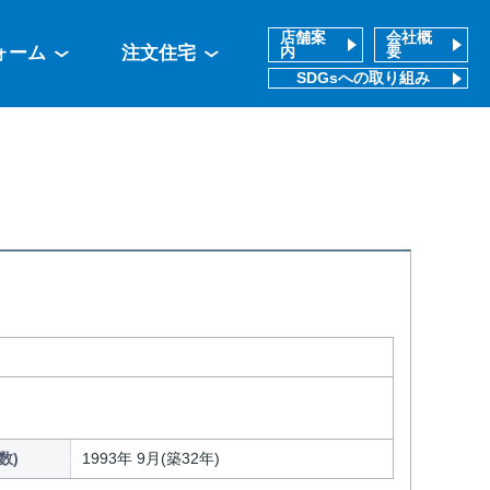
店舗案
会社概
ォーム
注文住宅
内
要
SDGsへの取り組み
数)
1993年 9月(築32年)