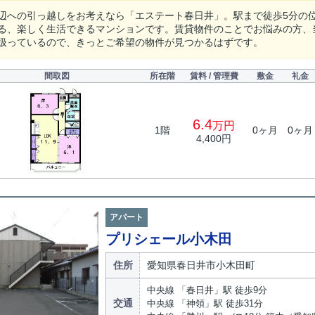
辺への引っ越しをお考えなら「エステート春日井」。駅まで徒歩5分の
る、楽しく生活できるマンションです。賃貸物件のことでお悩みの方、
扱っているので、きっとご希望の物件が見つかるはずです。
間取図
所在階
賃料 / 管理費
敷金
礼金
6.4
万円
1階
0ヶ月
0ヶ月
4,400円
アパート
プリシェール小木田
住所
愛知県春日井市小木田町
中央線 「春日井」駅 徒歩9分
交通
中央線 「神領」駅 徒歩31分