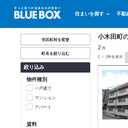
住まいを探す
不動
小木田町
市区町村を変更
2
件
町名を絞り込む
1 ～ 2件を表示
絞り込み
物件種別
一戸建て
マンション
アパート
賃料