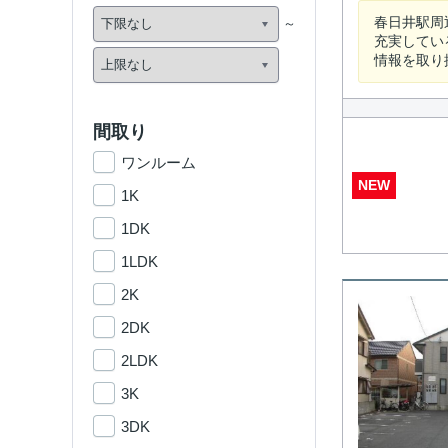
春日井駅周
充実してい
情報を取り
間取り
ワンルーム
NEW
1K
1DK
1LDK
2K
2DK
2LDK
3K
3DK