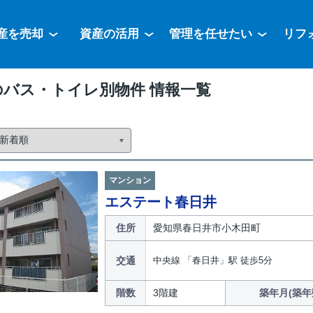
産を売却
資産の活用
管理を任せたい
リフ
のバス・トイレ別物件 情報一覧
マンション
エステート春日井
住所
愛知県春日井市小木田町
交通
中央線 「春日井」駅 徒歩5分
階数
3階建
築年月(築年