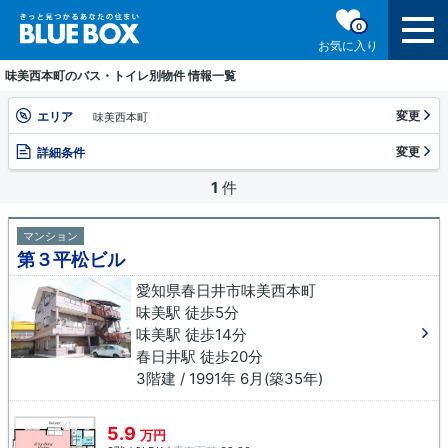
0
お気に入り
味美西本町のバス・トイレ別物件 情報一覧
変更
エリア
味美西本町
変更
詳細条件
1
件
マンション
第３平松ビル
愛知県春日井市味美西本町
味美駅 徒歩5分
味美駅 徒歩14分
春日井駅 徒歩20分
3階建 / 1991年 6月(築35年)
5.9
万円