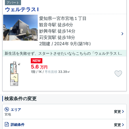
アパート
ウェルテラス Ⅰ
愛知県一宮市宮地１丁目
観音寺駅 徒歩6分
妙興寺駅 徒歩14分
苅安賀駅 徒歩18分
2階建 / 2024年 9月(築1年)
新生活を失敗せず、スタートさせたいならこちらの「ウェルテラス Ⅰ」はいかがでしょうか。こちらの物件はアパートです。令和6年築の物件です。駅から徒歩6分の駅近物件で、快適に通勤や通学をすることができます。一宮市で充実した生活を送りたいなら、当社オススメの賃貸物件はいかがでしょうか？お客様のご希望やニーズに合わせた物件のご紹介も可能です！まずはお気軽にご連絡下さい。
NEW
5.6
万円
1階 / 1K /
専有面積
33.39㎡
検索条件の変更
エリア
変更
宮地
詳細条件
変更