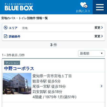
0
お気に入り
宮地のバス・トイレ別物件 情報一覧
変更
エリア
宮地
変更
詳細条件
3
件
1～3件表示 /3件
マンション
中野コーポラス
愛知県一宮市宮地１丁目
観音寺駅 徒歩5分
尾張一宮駅 徒歩19分
苅安賀駅 徒歩18分
4階建 / 1975年 1月(築51年)