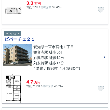
3.3
万円
2階 / 1DK /
専有面積
34.65㎡
マンション
ビバーチェ２１
愛知県一宮市宮地１丁目
観音寺駅 徒歩5分
妙興寺駅 徒歩14分
苅安賀駅 徒歩17分
4階建 / 1996年 4月(築30年)
4.7
万円
2階 / 2LDK /
専有面積
46.71㎡