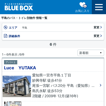
0
お気に入り
平島のバス・トイレ別物件 情報一覧
変更
エリア
平島
変更
詳細条件
6
件
1～6件表示 /6件
アパート
Luce YUTAKA
愛知県一宮市平島１丁目
妙興寺駅 徒歩41分
尾張一宮駅 バス20分 平島（愛知県）下車 徒歩3分
島氏永駅 徒歩53分
2階建 / 2009年 12月(築16年)