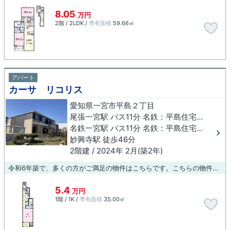
8.05
万円
2階 / 2LDK /
専有面積
59.66㎡
アパート
カーサ リコリス
愛知県一宮市平島２丁目
尾張一宮駅 バス11分 名鉄：平島住宅下車 徒歩4分
名鉄一宮駅 バス11分 名鉄：平島住宅下車 徒歩4分
妙興寺駅 徒歩46分
2階建 / 2024年 2月(築2年)
令和6年築で、多くの方がご満足の物件はこちらです。こちらの物件はアパートです。賃貸住宅をお探しの方は、ぜひ当社にお任せ下さい。多種多様な物件情報と確かな地域情報をご提供いたします。ご要望やご不明な点など、お気軽にご連絡下さい。
5.4
万円
1階 / 1K /
専有面積
35.00㎡