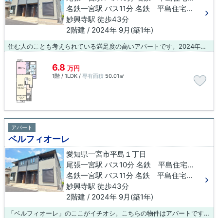
名鉄一宮駅 バス11分 名鉄 平島住宅下車 徒歩2分
妙興寺駅 徒歩43分
2階建 / 2024年 9月(築1年)
住む人のことも考えられている満足度の高いアパートです。2024年築の物件です。新たな生活を尾張一宮周辺でスタートするのであれば、住まい探しは当社にお任せください！当社では豊富な物件情報をご用意しております。
6.8
万円
1階 / 1LDK /
専有面積
50.01㎡
アパート
ベルフィオーレ
愛知県一宮市平島１丁目
尾張一宮駅 バス10分 名鉄 平島住宅下車 徒歩2分
名鉄一宮駅 バス11分 名鉄 平島住宅下車 徒歩2分
妙興寺駅 徒歩43分
2階建 / 2024年 9月(築1年)
「ベルフィオーレ」のここがイチオシ。こちらの物件はアパートです。外装もきれいな築浅のお部屋です。安心で快適な暮らしをしたいとお考えなら、ぜひ当社へお任せ下さい。お客様のライフスタイルに適した賃貸物件のご紹介をいたします。