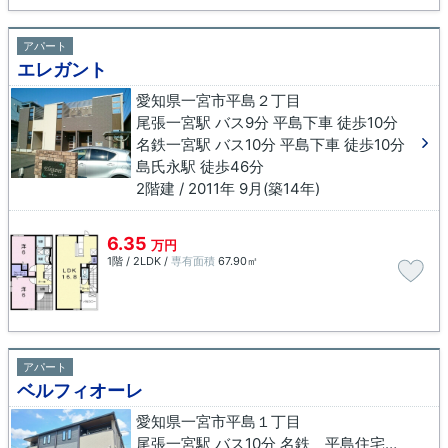
アパート
エレガント
愛知県一宮市平島２丁目
尾張一宮駅 バス9分 平島下車 徒歩10分
名鉄一宮駅 バス10分 平島下車 徒歩10分
島氏永駅 徒歩46分
2階建 / 2011年 9月(築14年)
6.35
万円
1階 / 2LDK /
専有面積
67.90㎡
アパート
ベルフィオーレ
愛知県一宮市平島１丁目
尾張一宮駅 バス10分 名鉄 平島住宅下車 徒歩2分