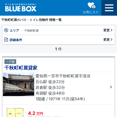
0
お気に入り
千秋町町屋のバス・トイレ別物件 情報一覧
変更
エリア
千秋町町屋
変更
詳細条件
1
件
一戸建
千秋町町屋貸家
愛知県一宮市千秋町町屋字清須
石仏駅 徒歩22分
岩倉駅 徒歩32分
布袋駅 徒歩48分
1階建 / 1971年 11月(築54年)
4.2
万円