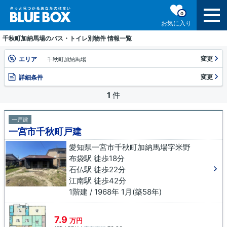
0
お気に入り
千秋町加納馬場のバス・トイレ別物件 情報一覧
変更
エリア
千秋町加納馬場
変更
詳細条件
1
件
一戸建
一宮市千秋町戸建
愛知県一宮市千秋町加納馬場字米野
布袋駅 徒歩18分
石仏駅 徒歩22分
江南駅 徒歩42分
1階建 / 1968年 1月(築58年)
7.9
万円