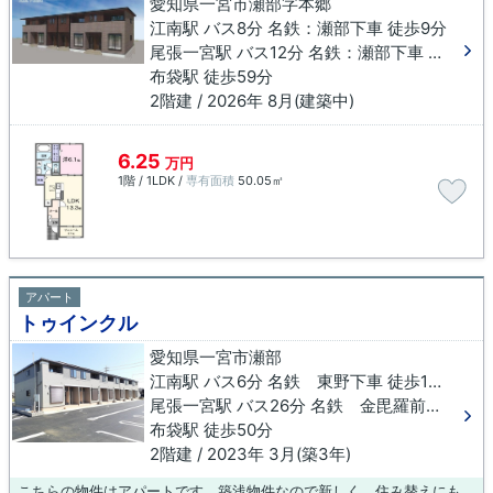
愛知県一宮市瀬部字本郷
江南駅 バス8分 名鉄：瀬部下車 徒歩9分
尾張一宮駅 バス12分 名鉄：瀬部下車 徒歩9分
布袋駅 徒歩59分
2階建 / 2026年 8月(建築中)
6.25
万円
1階 / 1LDK /
専有面積
50.05㎡
アパート
トゥインクル
愛知県一宮市瀬部
江南駅 バス6分 名鉄 東野下車 徒歩11分
尾張一宮駅 バス26分 名鉄 金毘羅前下車 徒歩10分
布袋駅 徒歩50分
2階建 / 2023年 3月(築3年)
こちらの物件はアパートです。築浅物件なので新しく、住み替えにもおすすめです。自分のライフスタイルに必要なお住まいをお選びください。お住まい探しをサポートしてまいります。