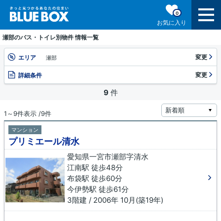
0
お気に入り
瀬部のバス・トイレ別物件 情報一覧
変更
エリア
瀬部
変更
詳細条件
9
件
1～9件表示 /9件
マンション
プリミエール清水
愛知県一宮市瀬部字清水
江南駅 徒歩48分
布袋駅 徒歩60分
今伊勢駅 徒歩61分
3階建 / 2006年 10月(築19年)