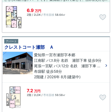
6.9
万円
2階 / 2LDK /
専有面積
58.64㎡
アパート
クレストコート瀬部 Ａ
愛知県一宮市瀬部字本郷
江南駅 バス8分 名鉄 瀬部下車 徒歩9分
尾張一宮駅 バス12分 名鉄 瀬部下車 徒歩9分
布袋駅 徒歩58分
2階建 / 2026年 8月(建築中)
7.2
万円
2階 / 2LDK /
専有面積
59.58㎡