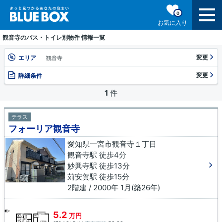
0
お気に入り
観音寺のバス・トイレ別物件 情報一覧
変更
エリア
観音寺
変更
詳細条件
1
件
テラス
フォーリア観音寺
愛知県一宮市観音寺１丁目
観音寺駅 徒歩4分
妙興寺駅 徒歩13分
苅安賀駅 徒歩15分
2階建 / 2000年 1月(築26年)
5.2
万円